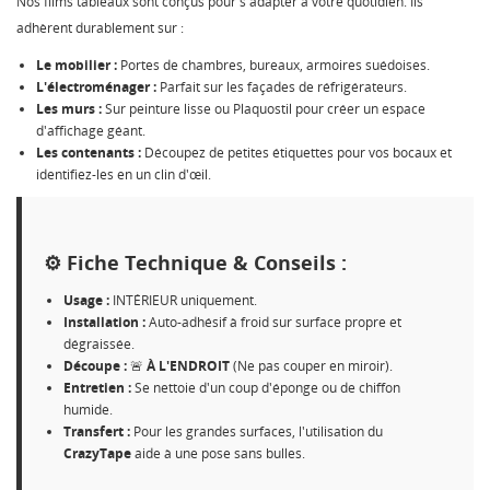
Nos films tableaux sont conçus pour s'adapter à votre quotidien. Ils
adhèrent durablement sur :
Le mobilier :
Portes de chambres, bureaux, armoires suédoises.
L'électroménager :
Parfait sur les façades de réfrigérateurs.
Les murs :
Sur peinture lisse ou Plaquostil pour créer un espace
d'affichage géant.
CRÉER UNE LISTE D'ENVIES
Les contenants :
Découpez de petites étiquettes pour vos bocaux et
CONNEXION
identifiez-les en un clin d'œil.
NOM DE LA LISTE D'ENVIES
MES LISTES
Vous devez être connecté pour ajouter des produits à
votre liste d'envies.
⚙️ Fiche Technique & Conseils :
Créer une nouvelle liste
add_circle_outline
Usage :
INTÉRIEUR uniquement.
Annuler
Connexion
Installation :
Auto-adhésif à froid sur surface propre et
Annuler
Créer une liste d'envies
dégraissée.
Découpe :
🚨
À L'ENDROIT
(Ne pas couper en miroir).
Entretien :
Se nettoie d'un coup d'éponge ou de chiffon
humide.
Transfert :
Pour les grandes surfaces, l'utilisation du
CrazyTape
aide à une pose sans bulles.