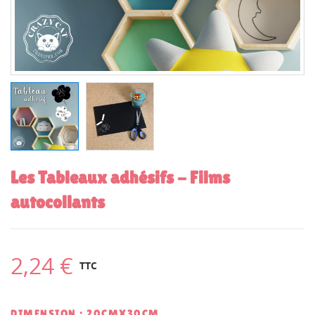
Les Tableaux adhésifs - Films
autocollants
2,24 €
TTC
DIMENSION : 20CMX30CM