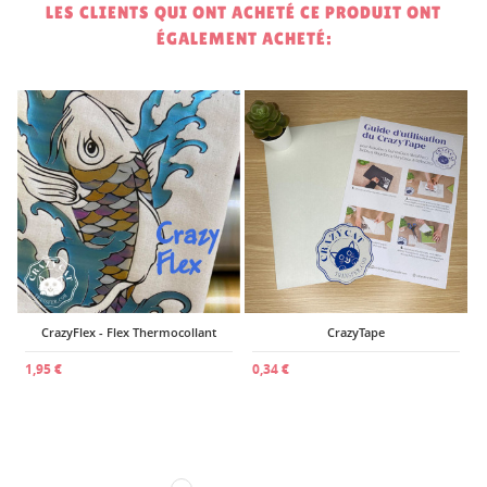
LES CLIENTS QUI ONT ACHETÉ CE PRODUIT ONT
ÉGALEMENT ACHETÉ:
0
m
CrazyFlex - Flex Thermocollant
CrazyTape
1,95 €
0,34 €