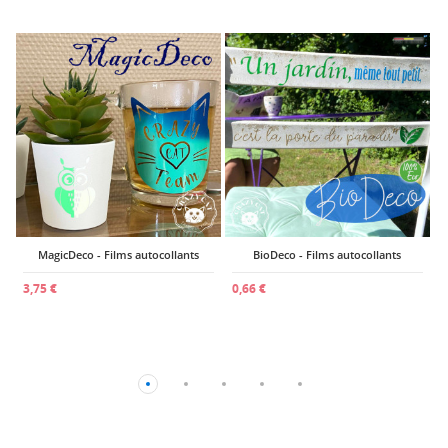
0
MagicDeco - Films autocollants
BioDeco - Films autocollants
3,75 €
0,66 €