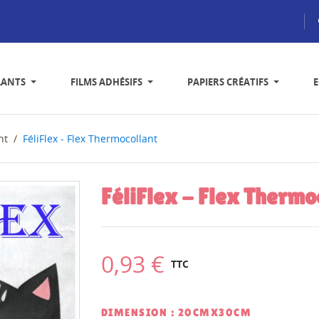
LANTS
FILMS ADHÉSIFS
PAPIERS CRÉATIFS
nt
FéliFlex - Flex Thermocollant
FéliFlex - Flex Thermo
0,93 €
TTC
DIMENSION : 20CMX30CM