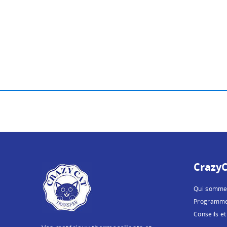
CrazyC
Qui somme
Programme 
Conseils et