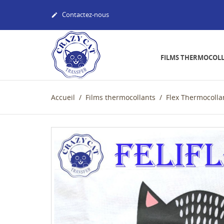
Contactez-nous

FILMS THERMOCOL
Accueil
Films thermocollants
Flex Thermocolla