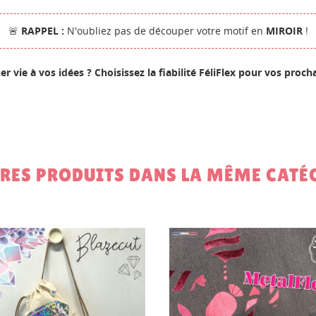
NNEXION
🚨
RAPPEL :
N'oubliez pas de découper votre motif en
MIROIR
!
M DE LA LISTE D'ENVIES
us devez être connecté pour ajouter des produits à votre liste
S LISTES
nvies.
r vie à vos idées ? Choisissez la fiabilité FéliFlex pour vos proch
Créer une nouvelle lis
add_circle_outline
Annuler
Connexion
Annuler
Créer une liste d'envies
TRES PRODUITS DANS LA MÊME CATÉG