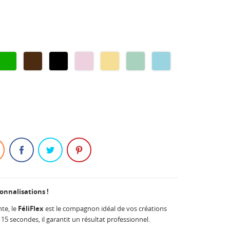
FIC
GREEN
CHOCOLATE
BLACK
SOFT
SOFT
SOFT
SOFT
E
PINK
YELLOW
GREEN
BLUE
sonnalisations !
te, le
FéliFlex
est le compagnon idéal de vos créations
 15 secondes, il garantit un résultat professionnel.