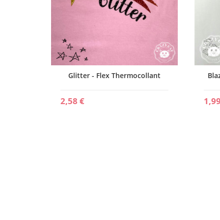
ex
Glitter - Flex Thermocollant
Bla
2,58 €
1,99