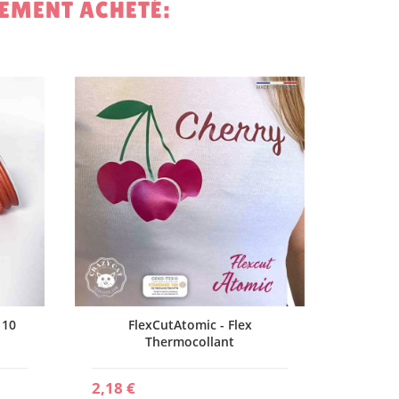
LEMENT ACHETÉ:
1,50 €
 10
FlexCutAtomic - Flex
Thermocollant
2,18 €