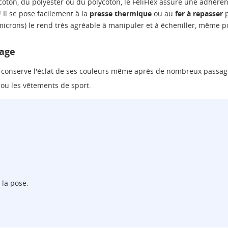
coton, du polyester ou du polycoton, le FéliFlex assure une adhérenc
 Il se pose facilement à la
presse thermique
ou au
fer à repasser
p
icrons) le rend très agréable à manipuler et à écheniller, même p
vage
et conserve l'éclat de ses couleurs même après de nombreux passage
, ou les vêtements de sport.
 la pose.
ÉER UNE LISTE D'ENVIES