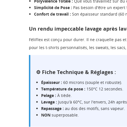
Polyvalence Totale :
Que vous travailliez sur du 
Simplicité de Pose :
Pas besoin d'être un expert !
Confort de travail :
Son épaisseur standard (60 m
Un rendu impeccable lavage après la
FéliFlex est conçu pour durer. Il ne craquelle pas 
pour les t-shirts personnalisés, les sweats, les sacs
⚙️ Fiche Technique & Réglages :
Épaisseur :
60 microns (souple et robuste).
Température de pose :
150°C 12 secondes.
Pelage :
À tiède.
Lavage :
Jusqu'à 60°C, sur l'envers, 24h après
Repassage :
au dos des motifs, sans vapeur.
NON
superposable.
CR