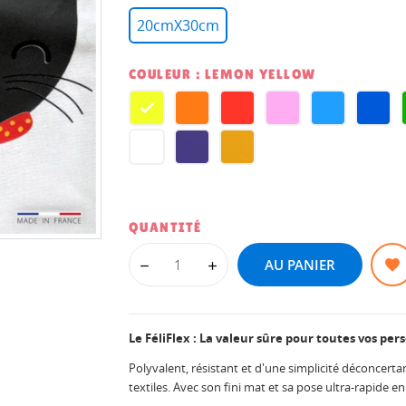
20cmX30cm
COULEUR : LEMON YELLOW
LEMON
ORANGE
PASSION
BABY
ATOLL
PACI
YELLOW
RED
PINK
BLUE
BLU
WHITE
VERY
MUSTARD
PERI
QUANTITÉ
AU PANIER
Le FéliFlex : La valeur sûre pour toutes vos per
Polyvalent, résistant et d'une simplicité déconcertan
textiles. Avec son fini mat et sa pose ultra-rapide en