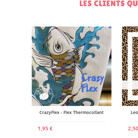
LES CLIENTS Q
ollant
CrazyFlex - Flex Thermocollant
Leo
1,95 €
2,50