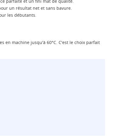
e parfaite et un fini mat de qualité.
our un résultat net et sans bavure.
our les débutants.
s en machine jusqu'à 60°C. C'est le choix parfait