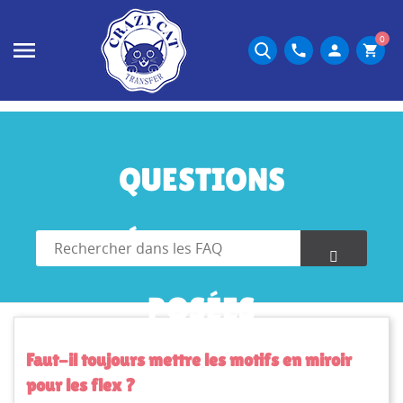
0
phone
person
shopping_cart
QUESTIONS
FRÉQUEMMENT
POSÉES
Faut-il toujours mettre les motifs en miroir
pour les flex ?