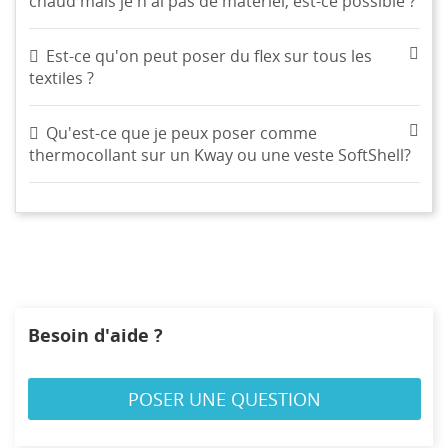
chaud mais je n'ai pas de matériel, est-ce possible ?
Est-ce qu'on peut poser du flex sur tous les
textiles ?
Qu'est-ce que je peux poser comme
thermocollant sur un Kway ou une veste SoftShell?
CRÉER UNE LISTE D'ENVIES
CONNEXION
((MODALTITLE))
NOM DE LA LISTE D'ENVIES
MES LISTES
Vous devez être connecté pour ajouter des produits à
((confirmMessage))
votre liste d'envies.
Besoin d'aide ?
Créer une nouvelle liste
add_circle_outline
((cancelText))
((modalDeleteText))
Annuler
Connexion
POSER UNE QUESTION
Annuler
Créer une liste d'envies