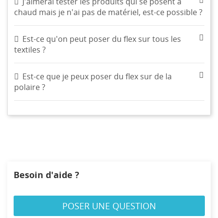
J'aimerai tester les produits qui se posent à
CRÉER UNE LISTE D'ENVIES
chaud mais je n'ai pas de matériel, est-ce possible ?
CONNEXION
((MODALTITLE))
Est-ce qu'on peut poser du flex sur tous les
NOM DE LA LISTE D'ENVIES
MES LISTES
Vous devez être connecté pour ajouter des produits à
((confirmMessage))
textiles ?
votre liste d'envies.
Créer une nouvelle liste
add_circle_outline
Est-ce que je peux poser du flex sur de la
((cancelText))
((modalDeleteText))
Annuler
Connexion
polaire ?
Annuler
Créer une liste d'envies
Besoin d'aide ?
POSER UNE QUESTION