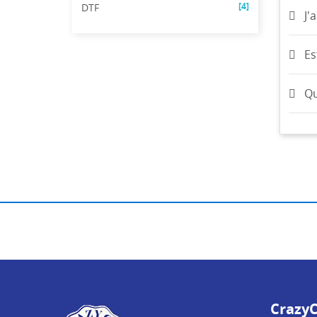
[4]
DTF
J'
Es
Qu
CrazyC