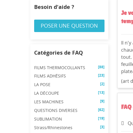
Besoin d'aide ?
Je v
temp
POSER UNE QUESTION
Il n'
chaud
Catégories de FAQ
tout.
feuil
[88]
FILMS THERMOCOLLANTS
plate
[23]
FILMS ADHÉSIFS
(art 
CR
[2]
LA POSE
CO
((
[13]
LA DÉCOUPE
NO
Vo
ME
[9]
LES MACHINES
((
d'e
FAQ 
[62]
QUESTIONS DIVERSES
[19]
SUBLIMATION
Qu
[3]
Strass/Rhinestones