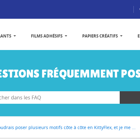
LANTS
FILMS ADHÉSIFS
PAPIERS CRÉATIFS
ESTIONS FRÉQUEMMENT POS
oudrais poser plusieurs motifs côte à côte en KittyFlex, et je me ...