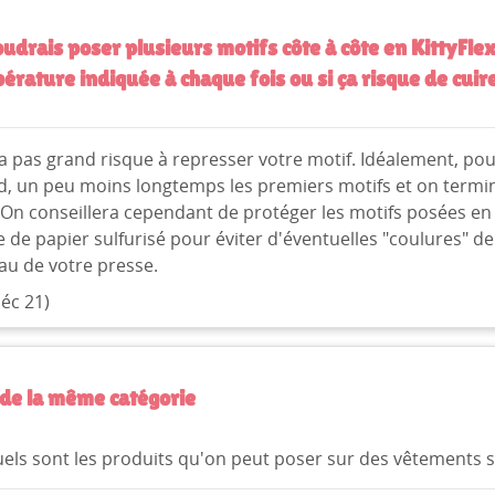
oudrais poser plusieurs motifs côte à côte en KittyFlex
érature indiquée à chaque fois ou si ça risque de cuire
y a pas grand risque à represser votre motif. Idéalement, po
, un peu moins longtemps les premiers motifs et on termin
 On conseillera cependant de protéger les motifs posées en
le de papier sulfurisé pour éviter d'éventuelles "coulures" de
au de votre presse.
déc 21)
ÉER UNE LISTE D'ENVIES
NNEXION
MODALTITLE))
M DE LA LISTE D'ENVIES
us devez être connecté pour ajouter des produits à votre liste
S LISTES
confirmMessage))
nvies.
de la même catégorie
Créer une nouvelle lis
add_circle_outline
els sont les produits qu'on peut poser sur des vêtements st
((cancelText))
((modalDeleteText))
Annuler
Connexion
Annuler
Créer une liste d'envies