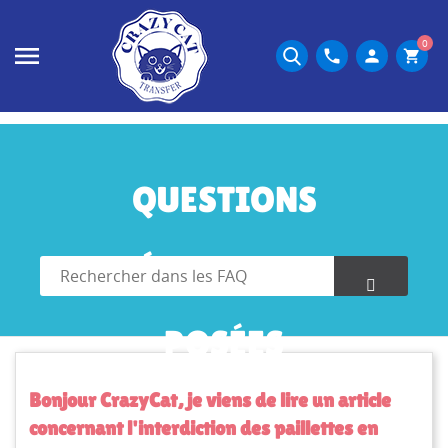
0
phone
person
shopping_cart
QUESTIONS
FRÉQUEMMENT
POSÉES
Bonjour CrazyCat, je viens de lire un article
concernant l'interdiction des paillettes en