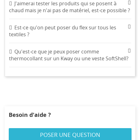
J'aimerai tester les produits qui se posent à
chaud mais je n'ai pas de matériel, est-ce possible ?
Est-ce qu'on peut poser du flex sur tous les
textiles ?
Qu'est-ce que je peux poser comme
thermocollant sur un Kway ou une veste SoftShell?
CRÉER UNE LISTE D'ENVIES
CONNEXION
((MODALTITLE))
NOM DE LA LISTE D'ENVIES
MES LISTES
Vous devez être connecté pour ajouter des produits à
((confirmMessage))
votre liste d'envies.
Créer une nouvelle liste
add_circle_outline
Besoin d'aide ?
((cancelText))
((modalDeleteText))
Annuler
Connexion
Annuler
Créer une liste d'envies
POSER UNE QUESTION