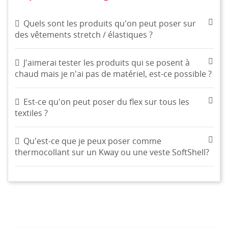
Quels sont les produits qu'on peut poser sur
des vêtements stretch / élastiques ?
J'aimerai tester les produits qui se posent à
chaud mais je n'ai pas de matériel, est-ce possible ?
Est-ce qu'on peut poser du flex sur tous les
textiles ?
Qu'est-ce que je peux poser comme
thermocollant sur un Kway ou une veste SoftShell?
CRÉER UNE LISTE D'ENVIES
CONNEXION
((MODALTITLE))
NOM DE LA LISTE D'ENVIES
MES LISTES
Vous devez être connecté pour ajouter des produits à
((confirmMessage))
votre liste d'envies.
Créer une nouvelle liste
add_circle_outline