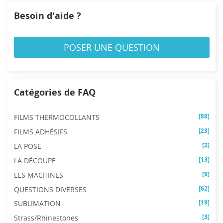
((cancelText))
((modalDeleteText))
Annuler
Connexion
Annuler
Créer une liste d'envies
Besoin d'aide ?
POSER UNE QUESTION
Catégories de FAQ
[88]
FILMS THERMOCOLLANTS
[23]
FILMS ADHÉSIFS
[2]
LA POSE
[13]
LA DÉCOUPE
[9]
LES MACHINES
[62]
QUESTIONS DIVERSES
[19]
SUBLIMATION
[3]
Strass/Rhinestones