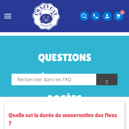
0
phone
person
shopping_cart
QUESTIONS
FRÉQUEMMENT
POSÉES
Quelle est la durée de conservation des flexs
?