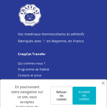
Vos matériaux thermocollants et adhésifs
fabriqués avec ♡ en Mayenne, en France
CrazyCat Transfer
Qui sommes-nous ?
Programme de fidélité
Conseils et actus
Service client
En poursuivant
votre navigation sur
Accepter
Refuser
Mentions légales
les
les
ce site, vous
cookies
cookies
Conditions Générales de Vente
acceptez
Politique de confidentialité
l'utilisation de