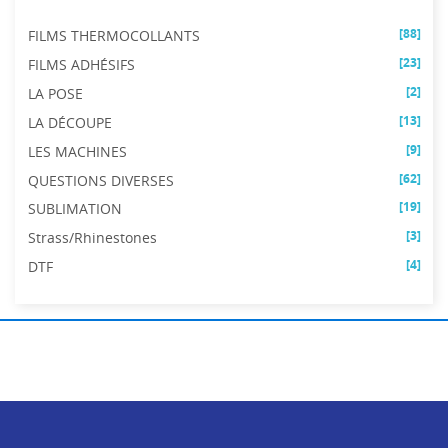
[88]
FILMS THERMOCOLLANTS
[23]
FILMS ADHÉSIFS
[2]
LA POSE
[13]
LA DÉCOUPE
[9]
LES MACHINES
[62]
QUESTIONS DIVERSES
[19]
SUBLIMATION
[3]
Strass/Rhinestones
[4]
DTF