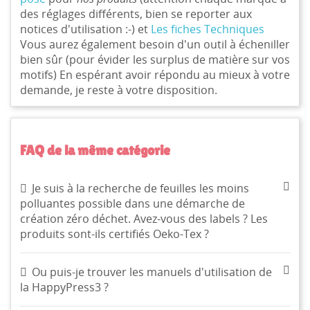
des réglages différents, bien se reporter aux
notices d'utilisation :-) et
Les fiches Techniques
Vous aurez également besoin d'un outil à écheniller
bien sûr (pour évider les surplus de matière sur vos
motifs) En espérant avoir répondu au mieux à votre
demande, je reste à votre disposition.
CRÉER UNE LISTE D'ENVIES
FAQ de la même catégorie
CONNEXION
((MODALTITLE))
NOM DE LA LISTE D'ENVIES
MES LISTES
Vous devez être connecté pour ajouter des produits à
Je suis à la recherche de feuilles les moins
((confirmMessage))
votre liste d'envies.
polluantes possible dans une démarche de
création zéro déchet. Avez-vous des labels ? Les
Créer une nouvelle liste
add_circle_outline
produits sont-ils certifiés Oeko-Tex ?
((cancelText))
((modalDeleteText))
Annuler
Connexion
Annuler
Créer une liste d'envies
Ou puis-je trouver les manuels d'utilisation de
la HappyPress3 ?