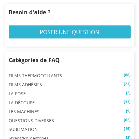
((cancelText))
((modalDeleteText))
Annuler
Connexion
Annuler
Créer une liste d'envies
Besoin d'aide ?
POSER UNE QUESTION
Catégories de FAQ
[88]
FILMS THERMOCOLLANTS
[23]
FILMS ADHÉSIFS
[2]
LA POSE
[13]
LA DÉCOUPE
[9]
LES MACHINES
[62]
QUESTIONS DIVERSES
[19]
SUBLIMATION
[3]
Strass/Rhinestones