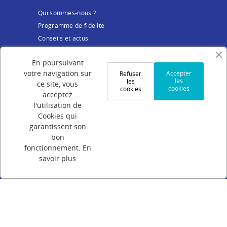
Qui sommes-nous ?
Programme de fidélité
Conseils et actus
Service client
En poursuivant
votre navigation sur
Accepter
Refuser
Mentions légales
les
les
ce site, vous
cookies
cookies
Conditions Générales de Vente
acceptez
Politique de confidentialité
l'utilisation de
Cookies qui
Cookies
garantissent son
Votre compte
bon
fonctionnement.
En
Connexion
savoir plus
Création de compte
Suivi de commande
Programme de parrainage
FAQ