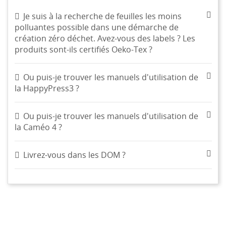
Je suis à la recherche de feuilles les moins
polluantes possible dans une démarche de
création zéro déchet. Avez-vous des labels ? Les
produits sont-ils certifiés Oeko-Tex ?
Ou puis-je trouver les manuels d'utilisation de
la HappyPress3 ?
Ou puis-je trouver les manuels d'utilisation de
la Caméo 4 ?
Livrez-vous dans les DOM ?
CRÉER UNE LISTE D'ENVIES
CONNEXION
((MODALTITLE))
NOM DE LA LISTE D'ENVIES
MES LISTES
Vous devez être connecté pour ajouter des produits à
((confirmMessage))
votre liste d'envies.
Créer une nouvelle liste
add_circle_outline