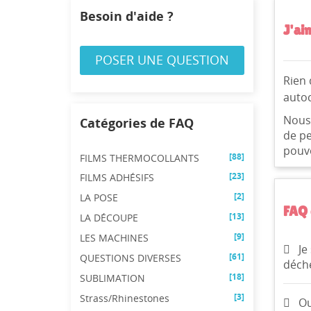
Besoin d'aide ?
J'ai
POSER UNE QUESTION
Rien 
autoc
Nous 
Catégories de FAQ
de pe
pouv
[88]
FILMS THERMOCOLLANTS
CR
[23]
FILMS ADHÉSIFS
CO
((
[2]
LA POSE
FAQ 
[13]
LA DÉCOUPE
NO
Vo
ME
((
d'e
[9]
LES MACHINES
Je
[61]
QUESTIONS DIVERSES
déche
[18]
SUBLIMATION
[3]
Strass/Rhinestones
Ou