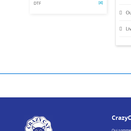
[4]
DTF
Ou
Li
CrazyC
Qui somme