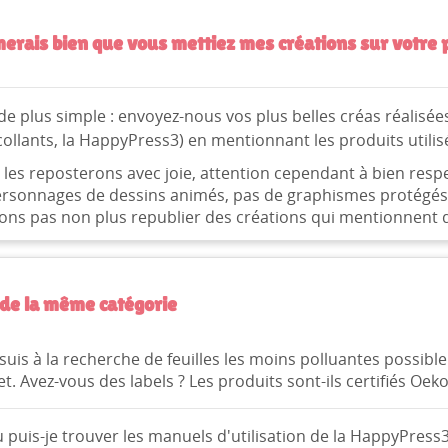
merais bien que vous mettiez mes créations sur votre 
de plus simple : envoyez-nous vos plus belles créas réalisée
ollants, la HappyPress3) en mentionnant les produits utili
les reposterons avec joie, attention cependant à bien respe
rsonnages de dessins animés, pas de graphismes protégés, 
ons pas non plus republier des créations qui mentionnent
ÉER UNE LISTE D'ENVIES
NNEXION
MODALTITLE))
de la même catégorie
M DE LA LISTE D'ENVIES
us devez être connecté pour ajouter des produits à votre liste
S LISTES
confirmMessage))
nvies.
 suis à la recherche de feuilles les moins polluantes possi
Créer une nouvelle lis
add_circle_outline
t. Avez-vous des labels ? Les produits sont-ils certifiés Oeko
((cancelText))
((modalDeleteText))
Annuler
Connexion
Annuler
Créer une liste d'envies
 puis-je trouver les manuels d'utilisation de la HappyPress3