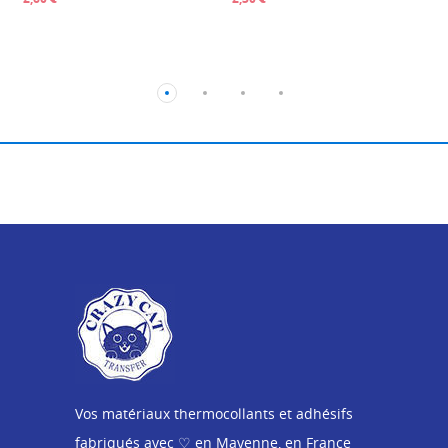
Vos matériaux thermocollants et adhésifs
fabriqués avec ♡ en Mayenne, en France