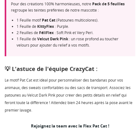
Pour des créations 100% harmonieuses, notre
Pack de 5 feuilles
NOM DE LA LISTE D'ENVIES
MES LISTES
Vous devez être connecté pour ajouter des produits à
regroupe les teintes préférées de notre mascotte :
votre liste d'envies.
1 Feuille motif
Pat Cat
(Patounes multicolores).
Créer une nouvelle liste
add_circle_outline
1 Feuille de
KittyFlex
: Purple.
2 Feuilles de
FéliFlex
: Soft Pink et Very Peri.
Annuler
Connexion
Annuler
Créer une liste d'envies
1 Feuille de
Velcut Dark Pink
: un rose profond au toucher
velours pour ajouter du relief à vos motifs.
💡 L'astuce de l'équipe CrazyCat :
Le motif Pat Cat est idéal pour personnaliser des bandanas pour vos
animaux, des sweats confortables ou des sacs de transport. Associez les
patounes au Velcut Dark Pink pour créer des petits détails en relief qui
feront toute la différence ! Attendez bien 24 heures après la pose avant le
premier lavage.
Rejoignez la team avec le Flex Pat Cat !