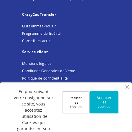
CrazyCat Transfer
Qui sommes-nous ?
Programme de fidélité
Conseils et actus
Service client
Mentions légales
Conditions Générales de Vente
Politique de confidentialité
Cookies
En poursuivant
Votre compte
votre navigation sur
Accepter
Refuser
les
les
ce site, vous
cookies
cookies
Connexion
acceptez
Création de compte
l'utilisation de
Cookies qui
Suivi de commande
garantissent son
Programme de parrainage