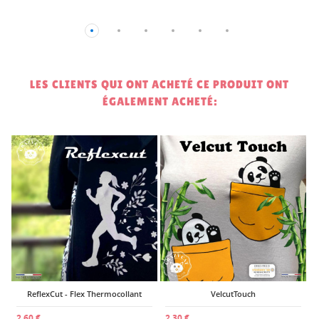
LES CLIENTS QUI ONT ACHETÉ CE PRODUIT ONT
ÉGALEMENT ACHETÉ:
2
ReflexCut - Flex Thermocollant
VelcutTouch
2,60 €
2,30 €