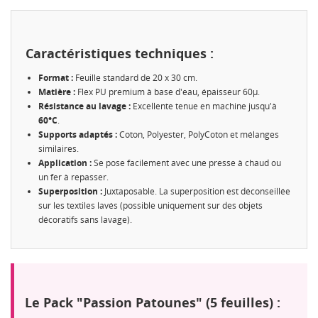
Caractéristiques techniques :
Format :
Feuille standard de 20 x 30 cm.
Matière :
Flex PU premium à base d'eau, épaisseur 60µ.
Résistance au lavage :
Excellente tenue en machine jusqu'à
60°C
.
Supports adaptés :
Coton, Polyester, PolyCoton et mélanges
similaires.
Application :
Se pose facilement avec une presse à chaud ou
un fer à repasser.
Superposition :
Juxtaposable. La superposition est déconseillée
sur les textiles lavés (possible uniquement sur des objets
décoratifs sans lavage).
CRÉER UNE LISTE D'ENVIES
CONNEXION
Le Pack "Passion Patounes" (5 feuilles) :