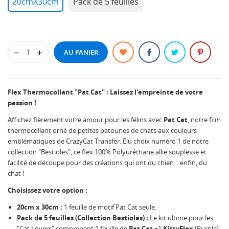
20cmX30cm
Pack de 5 feuilles
AU PANIER
Flex Thermocollant "Pat Cat" : Laissez l'empreinte de votre
passion !
Affichez fièrement votre amour pour les félins avec
Pat Cat
, notre film
thermocollant orné de petites patounes de chats aux couleurs
emblématiques de CrazyCat Transfer. Élu choix numéro 1 de notre
collection "Bestioles", ce flex 100% Polyuréthane allie souplesse et
facilité de découpe pour des créations qui ont du chien... enfin, du
chat !
Choisissez votre option :
20cm x 30cm :
1 feuille de motif Pat Cat seule.
Pack de 5 feuilles (Collection Bestioles) :
Le kit ultime pour les
"Cat Lovers" comprenant 1 feuille de
Pat Cat
+1
KittyFlex
(Purple)