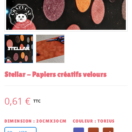
Stellar - Papiers créatifs velours
0,61 €
TTC
DIMENSION : 20CMX30CM
COULEUR : TORIUS