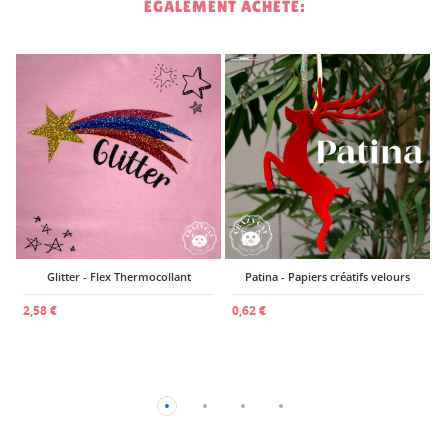
ÉGALEMENT ACHETÉ:
4
Glitter - Flex Thermocollant
Patina - Papiers créatifs velours
2,58 €
0,62 €