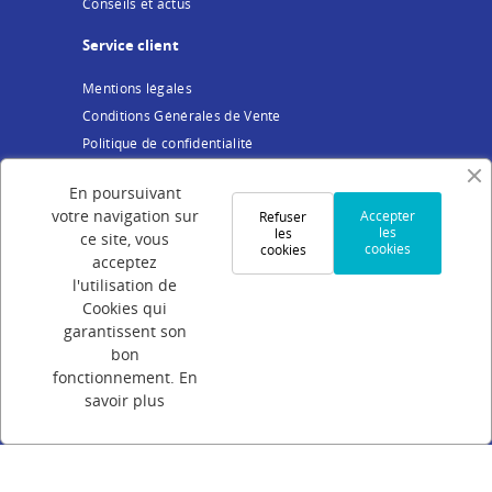
Conseils et actus
Service client
Mentions légales
Conditions Générales de Vente
Politique de confidentialité
Cookies
En poursuivant
Votre compte
votre navigation sur
Accepter
Refuser
les
les
ce site, vous
cookies
cookies
Connexion
acceptez
Création de compte
l'utilisation de
Cookies qui
Suivi de commande
garantissent son
Programme de parrainage
bon
FAQ
fonctionnement.
En
savoir plus