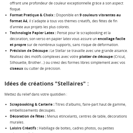
offrant une profondeur de couleur exceptionnelle grâce à son aspect
floqué.
Format Pratique & Choix :
Disponible en
9 couleurs vibrantes au
format A4
, il s'adapte à tous vos thèmes créatifs, des fêtes de fin
d'année aux projets les plus colorés.
Technologie Papier Latex :
Pensé pour le scrapbooking et la
décoration, son verso en papier latex vous assure un
encollage facile
et propre
sur de nombreux supports, sans risque de déformation.
Précision de Découpe :
Le Stellar se travaille avec une grande aisance.
Réalisez des motifs complexes avec votre
plotter de découpe
(Cricut,
Silhouette, Brother...) ou créez des formes libres simplement avec vos
ciseaux
ou cutter de précision.
Idées de créations "Stellaires" :
Mettez du relief dans votre quotidien :
CRÉER UNE LISTE D'ENVIES
CONNEXION
Scrapbooking & Carterie :
Titres d'albums, faire-part haut de gamme,
embellissements découpés.
Décoration de fêtes :
Menus étincelants, centres de table, décorations
NOM DE LA LISTE D'ENVIES
MES LISTES
Vous devez être connecté pour ajouter des produits à
murales.
votre liste d'envies.
Loisirs Créatifs :
Habillage de boîtes, cadres photos, ou petites