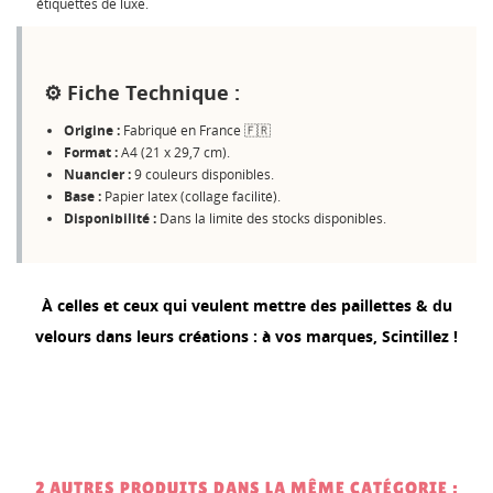
Créer une nouvelle liste
add_circle_outline
étiquettes de luxe.
Annuler
Connexion
Annuler
Créer une liste d'envies
⚙️ Fiche Technique :
Origine :
Fabriqué en France 🇫🇷
Format :
A4 (21 x 29,7 cm).
Nuancier :
9 couleurs disponibles.
Base :
Papier latex (collage facilité).
Disponibilité :
Dans la limite des stocks disponibles.
À celles et ceux qui veulent mettre des paillettes & du
velours dans leurs créations : à vos marques, Scintillez !
2 AUTRES PRODUITS DANS LA MÊME CATÉGORIE :