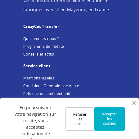
Vos matériaux thermocollants et adhésifs
fabriqués avec ♡ en Mayenne, en France
CrazyCat Transfer
Qui sommes-nous ?
Programme de fidélité
Conseils et actus
Service client
Mentions légales
Conditions Générales de Vente
Politique de confidentialité
Cookies
En poursuivant
Votre compte
votre navigation sur
Accepter
Refuser
les
les
ce site, vous
cookies
cookies
Connexion
acceptez
Création de compte
l'utilisation de