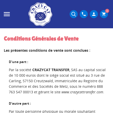
0
phone
person
shopping_cart
Conditions Générales de Vente
Les présentes conditions de vente sont conclues :
D’une part :
Par la société
CRAZYCAT TRANSFER
, SAS au capital social
de 10 000 euros dont le siège social est situé au 3 rue de
Carling, 57150 Creutzwald, immatriculée au Registre du
Commerce et des Sociétés de Metz, sous le numéro 888
763 547 00013 et gérant le site
www.crazycattransfer.com
.
D’autre part :
Par toute personne physique ou morale souhaitant