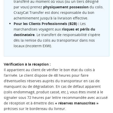
transféré au moment où vous (ou un tiers désigné
par vous) prenez
physiquement possession
du colis.
CrazyCat Transfer est donc responsable du bon
acheminement jusqu'à la livraison effective.
Pour les Clients Professionnels (B2B) :
Les
marchandises voyagent aux
risques et périls du
destinataire
. Le transfert de responsabilité s'opère
dès la remise du colis au transporteur dans nos
locaux (Incoterm EXW).
Vérification à la réception :
Il appartient au client de vérifier le bon état du colis à
l’arrivée. Le client dispose de 48 heures pour faire
d’éventuelles réserves auprès du transporteur en cas de
manquant ou de dégradation. En cas de défaut apparent
(colis endommagé, produit cassé, etc.), vous êtes invité à le
signaler sous 72 heures par lettre recommandée avec accusé
de réception et à émettre des
« réserves manuscrites »
CRÉER UNE LISTE D'ENVIES
précises sur le bordereau du livreur.
CONNEXION