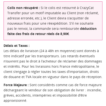
((MODALTITLE))
Colis non récupéré :
Si le colis est retourné à CrazyCat
NOM DE LA LISTE D'ENVIES
MES LISTES
Vous devez être connecté pour ajouter des produits à
((confirmMessage))
Transfer pour un motif imputable au Client (non réclamé,
votre liste d'envies.
adresse erronée, etc.), le Client devra s’acquitter de
Créer une nouvelle liste
add_circle_outline
nouveaux frais pour une réexpédition. S'il ne souhaite
((cancelText))
((modalDeleteText))
pas le renvoi, la commande sera remboursée
déduction
Annuler
Connexion
Annuler
Créer une liste d'envies
faite des frais de retour réels de 8,90€
.
Délais et Taxes :
Les délais de livraison (24 à 48h en moyenne) sont donnés à
titre indicatif par les transporteurs. Les retards éventuels
n’ouvrent pas le droit à l’acheteur de réclamer des dommages
et intérêts. Pour les livraisons hors France métropolitaine, le
client s’engage à régler toutes les taxes d’importation, droits
de douane et TVA locale en vigueur dans le pays de réception.
Force Majeure :
Sont considérés comme cas de force majeure
déchargeant le vendeur de son obligation de livrer : incendie,
grèves, accidents, intempéries et impossibilité d’être
approvisionné.