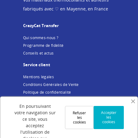
fabriqués avec ♡ en Mayenne, en France
CrazyCat Transfer
Qui sommes-nous ?
Programme de fidélité
Conseils et actus
Service client
Mentions légales
Conditions Générales de Vente
Politique de confidentialité
Cookies
En poursuivant
Votre compte
votre navigation sur
Accepter
Refuser
les
les
ce site, vous
cookies
cookies
Connexion
acceptez
Création de compte
l'utilisation de