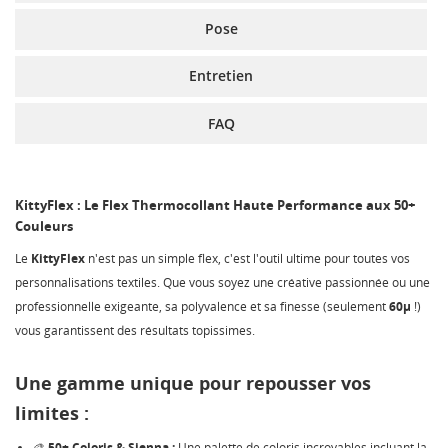
Pose
Entretien
FAQ
KittyFlex : Le Flex Thermocollant Haute Performance aux 50+
Couleurs
Le
KittyFlex
n'est pas un simple flex, c'est l'outil ultime pour toutes vos
personnalisations textiles. Que vous soyez une créative passionnée ou une
professionnelle exigeante, sa polyvalence et sa finesse (seulement
60µ
!)
vous garantissent des résultats topissimes.
Une gamme unique pour repousser vos
limites :
CRÉER UNE LISTE D'ENVIES
CONNEXION
🎨
50+ Coloris & Sienna :
Une palette de coloris incroyables incluant la