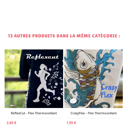
13 AUTRES PRODUITS DANS LA MÊME CATÉGORIE :
2
ReflexCut - Flex Thermocollant
CrazyFlex - Flex Thermocollant
2,60 €
1,95 €