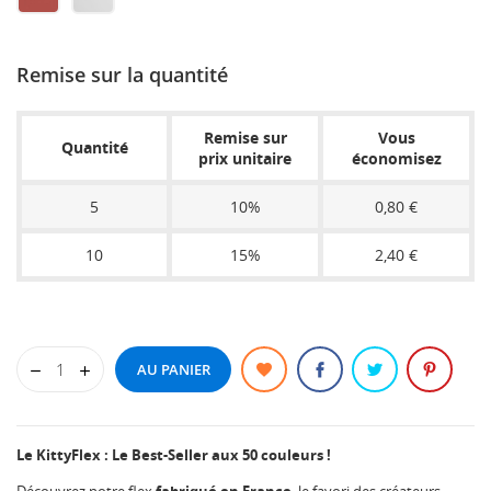
PINK
YELLOW
GREEN
ORANGE
METALLIC
METAL
SIENNA
CLEAR
Remise sur la quantité
Remise sur
Vous
Quantité
prix unitaire
économisez
5
10%
0,80 €
10
15%
2,40 €
AU PANIER
Le KittyFlex : Le Best-Seller aux 50 couleurs !