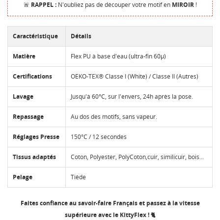
🚨
RAPPEL :
N'oubliez pas de découper votre motif en
MIROIR
!
Caractéristique
Détails
Matière
Flex PU à base d'eau (ultra-fin 60µ)
Certifications
OEKO-TEX® Classe I (White) / Classe II (Autres)
Lavage
Jusqu'à 60°C, sur l'envers, 24h après la pose.
Repassage
Au dos des motifs, sans vapeur.
Réglages Presse
150°C / 12 secondes
Tissus adaptés
Coton, Polyester, PolyCoton,cuir, similicuir, bois...
Pelage
Tiède
Faites confiance au savoir-faire Français et passez à la vitesse
supérieure avec le KittyFlex ! 🐈