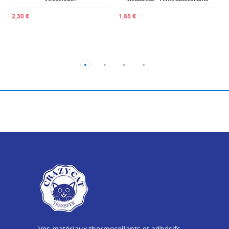
2,30 €
1,65 €
Vos matériaux thermocollants et adhésifs