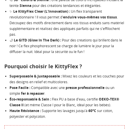
teinte
Sienna
pour des créations tendances et élégantes.
NOM DE LA LISTE D'ENVIES
MES LISTES
Vous devez être connecté pour ajouter des produits à
✨
Le KittyFlex Clear (L'Innovation) :
Un flex transparent
votre liste d'envies.
révolutionnaire ! Il vous permet d'
enduire vous-mêmes vos tissus
.
Découpez des motifs directement dans vos tissus enduits sans matériel
Créer une nouvelle liste
add_circle_outline
supplémentaire et réalisez des appliqués parfaits qui ne s'effilochent
pas.
Annuler
Connexion
Annuler
Créer une liste d'envies
🌙
Le GITD (Glow In The Dark) :
Pour des créations qui brillent dans le
noir ! Ce flex phosphorescent se charge de lumière le jour pour la
diffuser la nuit. Idéal pour la sécurité ou le fun !
Pourquoi choisir le KittyFlex ?
Superposable & Juxtaposable :
Mixez les couleurs et les couches pour
des designs en relief et multicolores.
Pose Facile :
Compatible avec une
presse professionnelle
ou un
simple
fer à repasser
.
Éco-responsable & Sain :
Flex PU à base d'eau, certifié
OEKO-TEX®
Classe II
(et même Classe I pour le Blanc, idéal pour les bébés).
Haute Résistance :
Supporte les lavages jusqu'à
60°C
sur coton,
polyester et polycoton.