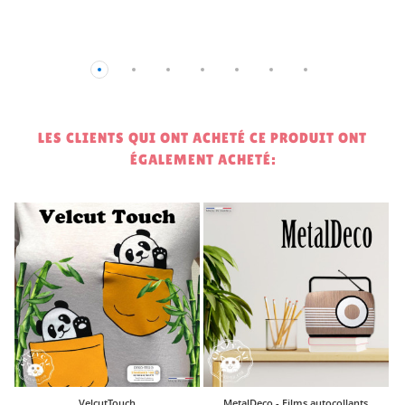
LES CLIENTS QUI ONT ACHETÉ CE PRODUIT ONT
ÉGALEMENT ACHETÉ:
1
VelcutTouch
MetalDeco - Films autocollants