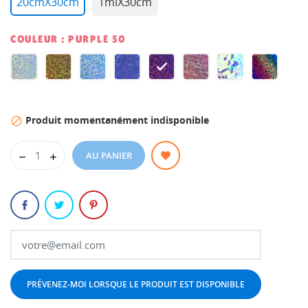
20cmX30cm
1mlX30cm
COULEUR : PURPLE 50
SILVER
GOLD
LIGHT
BLUE
PURPLE
PINK
DIAMOND
RAINBO
50
50
BLUE
50
50
50
50
50
Produit momentanément indisponible

50
AU PANIER
PRÉVENEZ-MOI LORSQUE LE PRODUIT EST DISPONIBLE