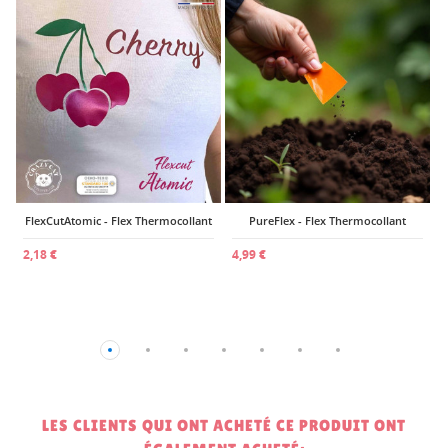
2
FlexCutAtomic - Flex Thermocollant
PureFlex - Flex Thermocollant
2,18 €
4,99 €
LES CLIENTS QUI ONT ACHETÉ CE PRODUIT ONT