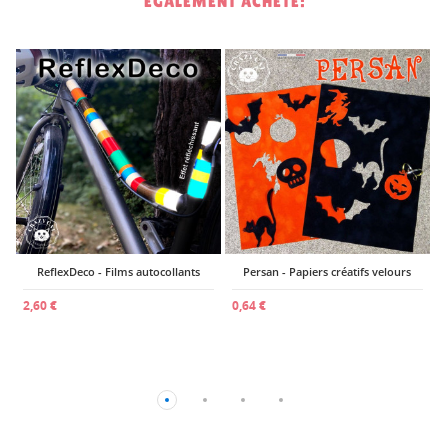
ÉGALEMENT ACHETÉ:
1
ReflexDeco - Films autocollants
Persan - Papiers créatifs velours
2,60 €
0,64 €