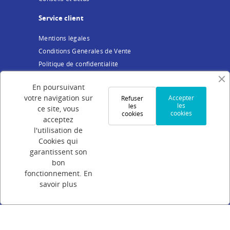
Service client
Mentions légales
Conditions Générales de Vente
Politique de confidentialité
Cookies
En poursuivant
Votre compte
votre navigation sur
Accepter
Refuser
les
les
ce site, vous
cookies
cookies
Connexion
acceptez
Création de compte
l'utilisation de
Cookies qui
Suivi de commande
garantissent son
Programme de parrainage
bon
FAQ
fonctionnement.
En
savoir plus