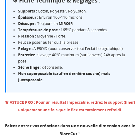
⚙️ Fiche Technique & Réglages :
Supports :
Coton, Polyester, PolyCoton.
Épaisseur :
Environ 100-110 microns.
Découpe :
Toujours en
MIROIR
.
Température de pose :
165°C pendant 8 secondes.
Pression :
Moyenne / Forte.
Peut se poser au fer ou à la presse.
Pelage :
À FROID (pour conserver tout l'éclat holographique).
Entretien :
Lavage 40°C maximum (sur l'envers).24h après la
pose.
Sèche linge :
déconseillé.
Non superposable (sauf en dernière couche) mais
juxtaposable.
🚨 ASTUCE PRO : Pour un résultat impeccable, retirez le support (liner)
uniquement une fois que le flex est totalement refroidi.
Faites entrer vos créations dans une nouvelle dimension avec le
BlazeCut !