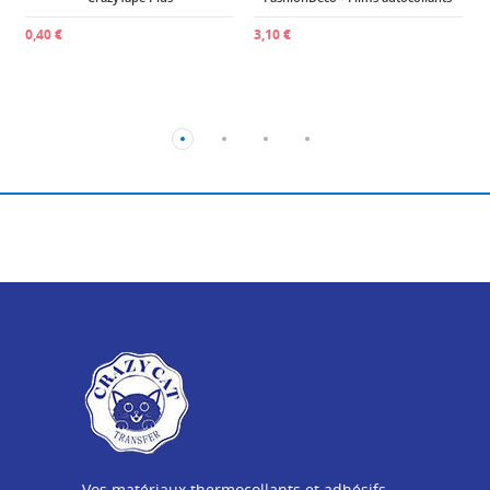
0,40 €
3,10 €
Vos matériaux thermocollants et adhésifs