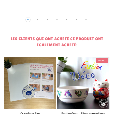
LES CLIENTS QUI ONT ACHETÉ CE PRODUIT ONT
ÉGALEMENT ACHETÉ:
PROMO !
3
CrazyTape Plus
FashionDeco - Films autocollants