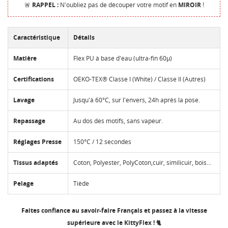
🚨
RAPPEL :
N'oubliez pas de découper votre motif en
MIROIR
!
Caractéristique
Détails
Matière
Flex PU à base d'eau (ultra-fin 60µ)
Certifications
OEKO-TEX® Classe I (White) / Classe II (Autres)
Lavage
Jusqu'à 60°C, sur l'envers, 24h après la pose.
Repassage
Au dos des motifs, sans vapeur.
Réglages Presse
150°C / 12 secondes
Tissus adaptés
Coton, Polyester, PolyCoton,cuir, similicuir, bois...
Pelage
Tiède
Faites confiance au savoir-faire Français et passez à la vitesse
supérieure avec le KittyFlex ! 🐈