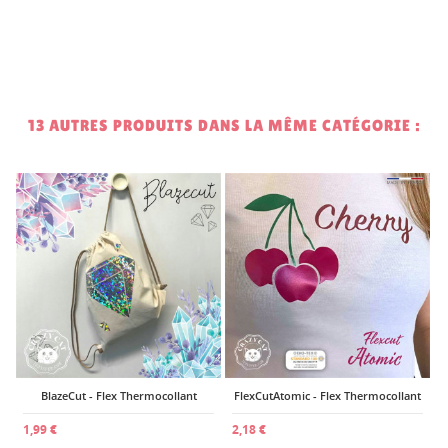
13 AUTRES PRODUITS DANS LA MÊME CATÉGORIE :
2
BlazeCut - Flex Thermocollant
FlexCutAtomic - Flex Thermocollant
1,99 €
2,18 €