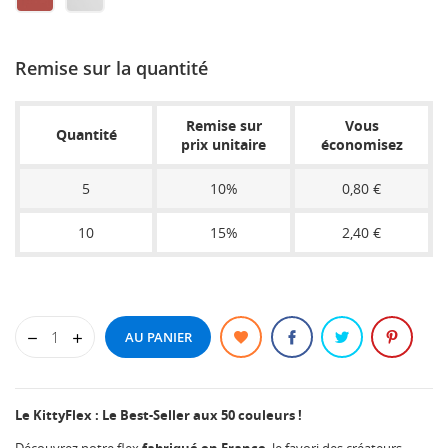
PINK
YELLOW
GREEN
ORANGE
METALLIC
METAL
SIENNA
CLEAR
Remise sur la quantité
Remise sur
Vous
Quantité
prix unitaire
économisez
5
10%
0,80 €
10
15%
2,40 €
AU PANIER
Le KittyFlex : Le Best-Seller aux 50 couleurs !