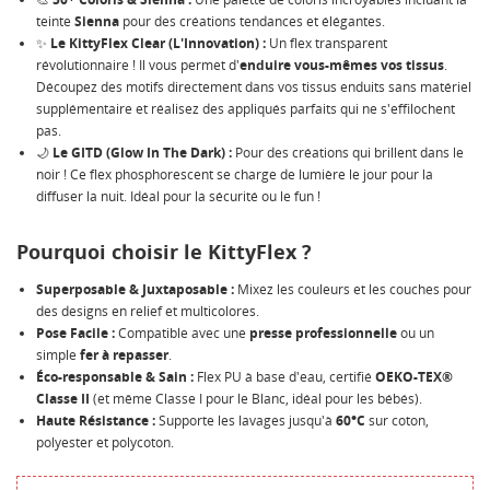
teinte
Sienna
pour des créations tendances et élégantes.
NOM DE LA LISTE D'ENVIES
MES LISTES
Vous devez être connecté pour ajouter des produits à
✨
Le KittyFlex Clear (L'Innovation) :
Un flex transparent
votre liste d'envies.
révolutionnaire ! Il vous permet d'
enduire vous-mêmes vos tissus
.
Découpez des motifs directement dans vos tissus enduits sans matériel
Créer une nouvelle liste
add_circle_outline
supplémentaire et réalisez des appliqués parfaits qui ne s'effilochent
pas.
Annuler
Connexion
Annuler
Créer une liste d'envies
🌙
Le GITD (Glow In The Dark) :
Pour des créations qui brillent dans le
noir ! Ce flex phosphorescent se charge de lumière le jour pour la
diffuser la nuit. Idéal pour la sécurité ou le fun !
Pourquoi choisir le KittyFlex ?
Superposable & Juxtaposable :
Mixez les couleurs et les couches pour
des designs en relief et multicolores.
Pose Facile :
Compatible avec une
presse professionnelle
ou un
simple
fer à repasser
.
Éco-responsable & Sain :
Flex PU à base d'eau, certifié
OEKO-TEX®
Classe II
(et même Classe I pour le Blanc, idéal pour les bébés).
Haute Résistance :
Supporte les lavages jusqu'à
60°C
sur coton,
polyester et polycoton.