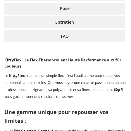
Pose
Entretien
FAQ
KittyFlex : Le Flex Thermocollant Haute Performance aux 50+
Couleurs
Le
KittyFlex
n'est pas un simple flex, c'est l'outil ultime pour toutes vos
personnalisations textiles. Que vous soyez une créative passionnée ou une
professionnelle exigeante, sa polyvalence et sa finesse (seulement
60µ
!)
vous garantissent des résultats topissimes.
Une gamme unique pour repousser vos
limites :
CRÉER UNE LISTE D'ENVIES
CONNEXION
🎨
50+ Coloris & Sienna :
Une palette de coloris incroyables incluant la