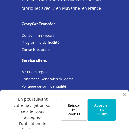
fabriqués avec ♡ en Mayenne, en France
CrazyCat Transfer
Qui sommes-nous ?
Programme de fidélité
Conseils et actus
Service client
Mentions légales
Conditions Générales de Vente
Politique de confidentialité
Cookies
En poursuivant
Votre compte
votre navigation sur
Accepter
Refuser
les
les
ce site, vous
cookies
cookies
Connexion
acceptez
Création de compte
l'utilisation de