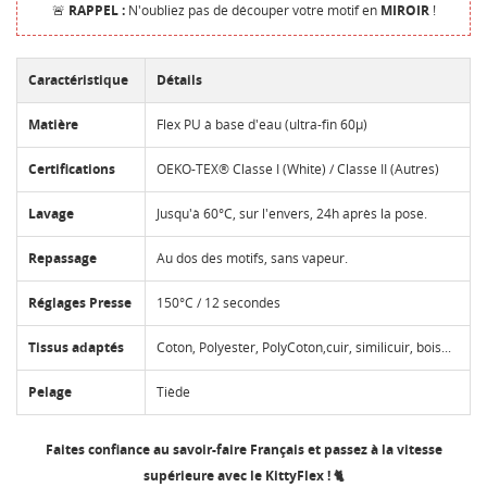
🚨
RAPPEL :
N'oubliez pas de découper votre motif en
MIROIR
!
Caractéristique
Détails
Matière
Flex PU à base d'eau (ultra-fin 60µ)
Certifications
OEKO-TEX® Classe I (White) / Classe II (Autres)
Lavage
Jusqu'à 60°C, sur l'envers, 24h après la pose.
Repassage
Au dos des motifs, sans vapeur.
Réglages Presse
150°C / 12 secondes
Tissus adaptés
Coton, Polyester, PolyCoton,cuir, similicuir, bois...
Pelage
Tiède
Faites confiance au savoir-faire Français et passez à la vitesse
supérieure avec le KittyFlex ! 🐈