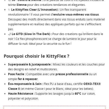
teinte
Sienna
pour des créations tendances et élégantes.
NOM DE LA LISTE D'ENVIES
MES LISTES
Vous devez être connecté pour ajouter des produits à
✨
Le KittyFlex Clear (L'Innovation) :
Un flex transparent
votre liste d'envies.
révolutionnaire ! Il vous permet d'
enduire vous-mêmes vos tissus
.
Découpez des motifs directement dans vos tissus enduits sans matériel
Créer une nouvelle liste
add_circle_outline
supplémentaire et réalisez des appliqués parfaits qui ne s'effilochent
pas.
Annuler
Connexion
Annuler
Créer une liste d'envies
🌙
Le GITD (Glow In The Dark) :
Pour des créations qui brillent dans le
noir ! Ce flex phosphorescent se charge de lumière le jour pour la
diffuser la nuit. Idéal pour la sécurité ou le fun !
Pourquoi choisir le KittyFlex ?
Superposable & Juxtaposable :
Mixez les couleurs et les couches pour
des designs en relief et multicolores.
Pose Facile :
Compatible avec une
presse professionnelle
ou un
simple
fer à repasser
.
Éco-responsable & Sain :
Flex PU à base d'eau, certifié
OEKO-TEX®
Classe II
(et même Classe I pour le Blanc, idéal pour les bébés).
Haute Résistance :
Supporte les lavages jusqu'à
60°C
sur coton,
polyester et polycoton.