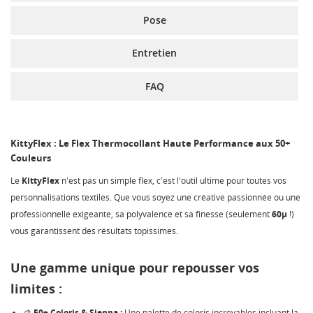
Pose
Entretien
FAQ
KittyFlex : Le Flex Thermocollant Haute Performance aux 50+
Couleurs
Le
KittyFlex
n'est pas un simple flex, c'est l'outil ultime pour toutes vos
personnalisations textiles. Que vous soyez une créative passionnée ou une
professionnelle exigeante, sa polyvalence et sa finesse (seulement
60µ
!)
vous garantissent des résultats topissimes.
Une gamme unique pour repousser vos
limites :
CRÉER UNE LISTE D'ENVIES
CONNEXION
🎨
50+ Coloris & Sienna :
Une palette de coloris incroyables incluant la