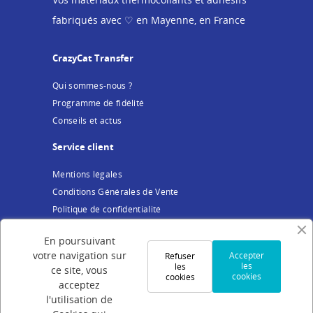
fabriqués avec ♡ en Mayenne, en France
CrazyCat Transfer
Qui sommes-nous ?
Programme de fidélité
Conseils et actus
Service client
Mentions légales
Conditions Générales de Vente
Politique de confidentialité
Cookies
En poursuivant
Votre compte
votre navigation sur
Accepter
Refuser
les
les
ce site, vous
cookies
cookies
Connexion
acceptez
Création de compte
l'utilisation de