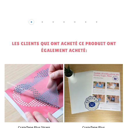
LES CLIENTS QUI ONT ACHETÉ CE PRODUIT ONT
ÉGALEMENT ACHETÉ:
5
CrazyTape Plus Strass
CrazyTape Plus