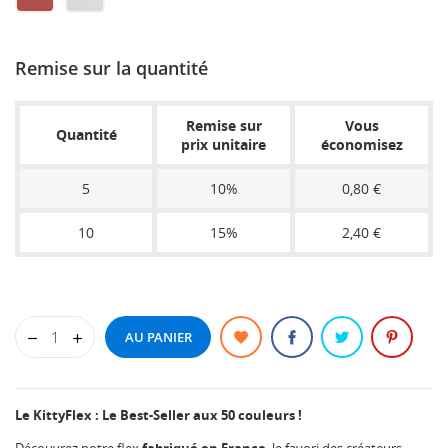
PINK
YELLOW
GREEN
ORANGE
METALLIC
METAL
SIENNA
CLEAR
Remise sur la quantité
Remise sur
Vous
Quantité
prix unitaire
économisez
5
10%
0,80 €
10
15%
2,40 €
AU PANIER
Le KittyFlex : Le Best-Seller aux 50 couleurs !