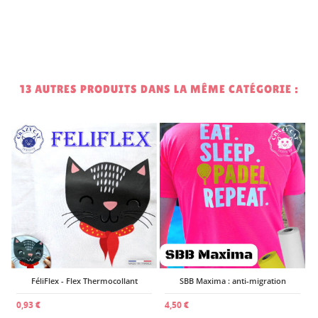
13 AUTRES PRODUITS DANS LA MÊME CATÉGORIE :
1
FéliFlex - Flex Thermocollant
SBB Maxima : anti-migration
0,93 €
4,50 €