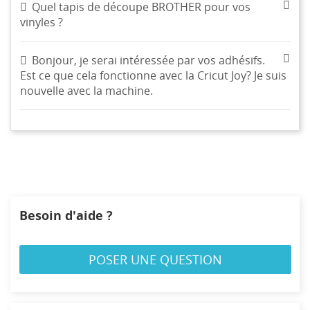
Quel tapis de découpe BROTHER pour vos
vinyles ?
Bonjour, je serai intéressée par vos adhésifs.
Est ce que cela fonctionne avec la Cricut Joy? Je suis
nouvelle avec la machine.
CRÉER UNE LISTE D'ENVIES
CONNEXION
((MODALTITLE))
NOM DE LA LISTE D'ENVIES
MES LISTES
Vous devez être connecté pour ajouter des produits à
((confirmMessage))
votre liste d'envies.
Besoin d'aide ?
Créer une nouvelle liste
add_circle_outline
((cancelText))
((modalDeleteText))
POSER UNE QUESTION
Annuler
Connexion
Annuler
Créer une liste d'envies