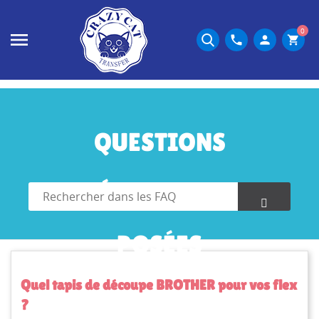
0
phone
person
shopping_cart
QUESTIONS
FRÉQUEMMENT
POSÉES
Quel tapis de découpe BROTHER pour vos flex
?