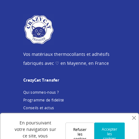
Vos matériaux thermocollants et adhésifs
fabriqués avec ♡ en Mayenne, en France
CrazyCat Transfer
Qui sommes-nous ?
Programme de fidélité
Conseils et actus
Service client
En poursuivant
votre navigation sur
Accepter
Refuser
Mentions légales
les
les
ce site, vous
cookies
cookies