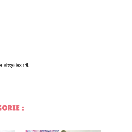
 KittyFlex ! 🐈
ORIE :