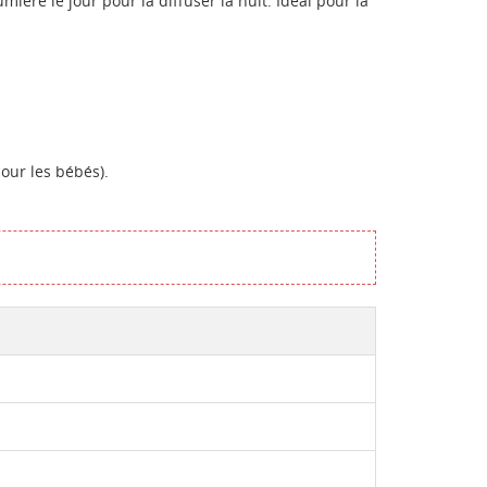
ière le jour pour la diffuser la nuit. Idéal pour la
our les bébés).
te