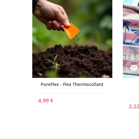
x
PureFlex - Flex Thermocollant
4,99 €
2,22