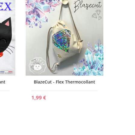
Meow P
1,90 €
ant
BlazeCut - Flex Thermocollant
1,99 €