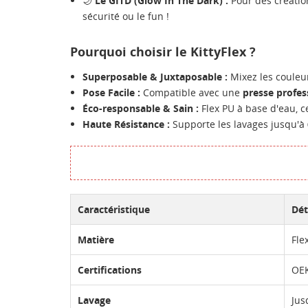
🌙
Le GITD (Glow In The Dark) :
Pour des création
sécurité ou le fun !
Pourquoi choisir le KittyFlex ?
Superposable & Juxtaposable :
Mixez les couleur
Pose Facile :
Compatible avec une
presse profes
Éco-responsable & Sain :
Flex PU à base d'eau, ce
Haute Résistance :
Supporte les lavages jusqu'à
CR
CO
Caractéristique
Dét
NO
Vo
ME
Matière
Fle
d'e
Certifications
OEK
Lavage
Jus