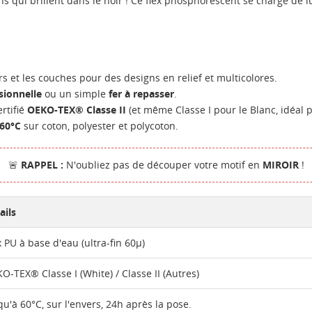
s qui brillent dans le noir ! Ce flex phosphorescent se charge de lum
s et les couches pour des designs en relief et multicolores.
sionnelle
ou un simple
fer à repasser
.
rtifié
OEKO-TEX® Classe II
(et même Classe I pour le Blanc, idéal p
60°C
sur coton, polyester et polycoton.
🚨
RAPPEL :
N'oubliez pas de découper votre motif en
MIROIR
!
ÉER UNE LISTE D'ENVIES
NNEXION
ails
M DE LA LISTE D'ENVIES
us devez être connecté pour ajouter des produits à votre liste
S LISTES
x PU à base d'eau (ultra-fin 60µ)
nvies.
Créer une nouvelle lis
add_circle_outline
O-TEX® Classe I (White) / Classe II (Autres)
Annuler
Connexion
qu'à 60°C, sur l'envers, 24h après la pose.
Annuler
Créer une liste d'envies