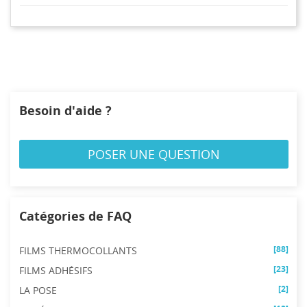
votre liste d'envies.
Créer une nouvelle liste
add_circle_outline
((cancelText))
((modalDeleteText))
Annuler
Connexion
Annuler
Créer une liste d'envies
Besoin d'aide ?
POSER UNE QUESTION
Catégories de FAQ
[88]
FILMS THERMOCOLLANTS
[23]
FILMS ADHÉSIFS
[2]
LA POSE