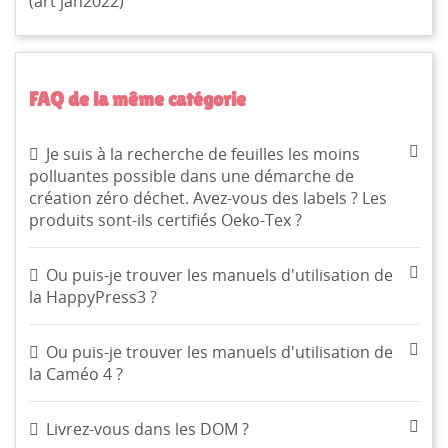
(art jan2022)
FAQ de la même catégorie
Je suis à la recherche de feuilles les moins
polluantes possible dans une démarche de
création zéro déchet. Avez-vous des labels ? Les
produits sont-ils certifiés Oeko-Tex ?
Ou puis-je trouver les manuels d'utilisation de
la HappyPress3 ?
Ou puis-je trouver les manuels d'utilisation de
CRÉER UNE LISTE D'ENVIES
la Caméo 4 ?
CONNEXION
((MODALTITLE))
Livrez-vous dans les DOM ?
NOM DE LA LISTE D'ENVIES
MES LISTES
Vous devez être connecté pour ajouter des produits à
((confirmMessage))