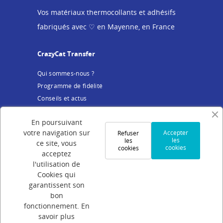
Vos matériaux thermocollants et adhésifs
fabriqués avec ♡ en Mayenne, en France
CrazyCat Transfer
Qui sommes-nous ?
Programme de fidélité
Conseils et actus
Service client
En poursuivant
votre navigation sur
Accepter
Refuser
Mentions légales
les
les
ce site, vous
cookies
cookies
Conditions Générales de Vente
acceptez
Politique de confidentialité
l'utilisation de
Cookies qui
Cookies
garantissent son
Votre compte
bon
fonctionnement.
En
Connexion
savoir plus