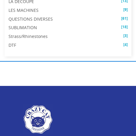
[13]
LA DÉCOUPE
[9]
LES MACHINES
[61]
QUESTIONS DIVERSES
[18]
SUBLIMATION
[3]
Strass/Rhinestones
[4]
DTF