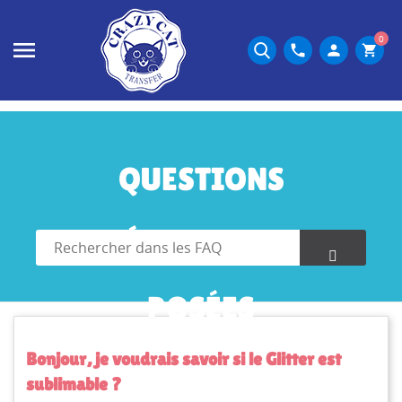
0
phone
person
shopping_cart
QUESTIONS
FRÉQUEMMENT
POSÉES
Bonjour, je voudrais savoir si le Glitter est
sublimable ?