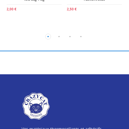
2,00 €
2,50 €
Vos matériaux thermocollants et adhésifs