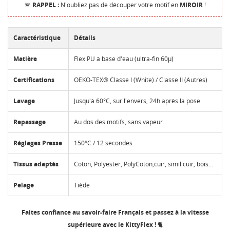
🚨
RAPPEL :
N'oubliez pas de découper votre motif en
MIROIR
!
Caractéristique
Détails
Matière
Flex PU à base d'eau (ultra-fin 60µ)
Certifications
OEKO-TEX® Classe I (White) / Classe II (Autres)
Lavage
Jusqu'à 60°C, sur l'envers, 24h après la pose.
Repassage
Au dos des motifs, sans vapeur.
Réglages Presse
150°C / 12 secondes
Tissus adaptés
Coton, Polyester, PolyCoton,cuir, similicuir, bois...
Pelage
Tiède
Faites confiance au savoir-faire Français et passez à la vitesse
supérieure avec le KittyFlex ! 🐈