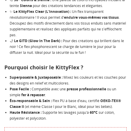
teinte
Sienna
pour des créations tendances et élégantes.
NOM DE LA LISTE D'ENVIES
MES LISTES
Vous devez être connecté pour ajouter des produits à
✨
Le KittyFlex Clear (L'Innovation) :
Un flex transparent
votre liste d'envies.
révolutionnaire ! Il vous permet d'
enduire vous-mêmes vos tissus
.
Découpez des motifs directement dans vos tissus enduits sans matériel
Créer une nouvelle liste
add_circle_outline
supplémentaire et réalisez des appliqués parfaits qui ne s'effilochent
pas.
Annuler
Connexion
Annuler
Créer une liste d'envies
🌙
Le GITD (Glow In The Dark) :
Pour des créations qui brillent dans le
noir ! Ce flex phosphorescent se charge de lumière le jour pour la
diffuser la nuit. Idéal pour la sécurité ou le fun !
Pourquoi choisir le KittyFlex ?
Superposable & Juxtaposable :
Mixez les couleurs et les couches pour
des designs en relief et multicolores.
Pose Facile :
Compatible avec une
presse professionnelle
ou un
simple
fer à repasser
.
Éco-responsable & Sain :
Flex PU à base d'eau, certifié
OEKO-TEX®
Classe II
(et même Classe I pour le Blanc, idéal pour les bébés).
Haute Résistance :
Supporte les lavages jusqu'à
60°C
sur coton,
polyester et polycoton.