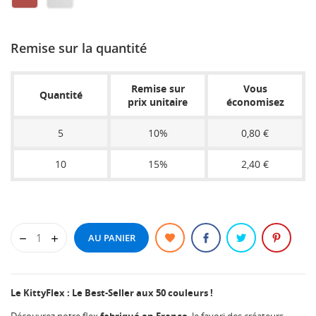
PINK
YELLOW
GREEN
ORANGE
METALLIC
METAL
SIENNA
CLEAR
Remise sur la quantité
Remise sur
Vous
Quantité
prix unitaire
économisez
5
10%
0,80 €
10
15%
2,40 €
AU PANIER
Le KittyFlex : Le Best-Seller aux 50 couleurs !