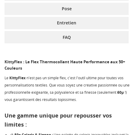
Pose
Entretien
FAQ
KittyFlex : Le Flex Thermocollant Haute Performance aux 50+
Couleurs
Le
KittyFlex
n'est pas un simple flex, c'est l'outil ultime pour toutes vos
personnalisations textiles. Que vous soyez une créative passionnée ou une
professionnelle exigeante, sa polyvalence et sa finesse (seulement
60µ
!)
vous garantissent des résultats topissimes.
Une gamme unique pour repousser vos
limites :
CRÉER UNE LISTE D'ENVIES
CONNEXION
🎨
50+ Coloris & Sienna :
Une palette de coloris incroyables incluant la