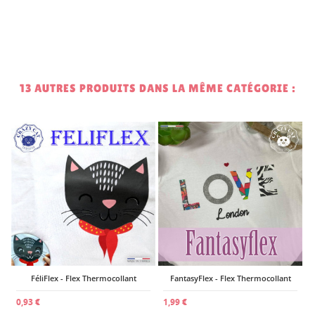
13 AUTRES PRODUITS DANS LA MÊME CATÉGORIE :
1
FéliFlex - Flex Thermocollant
FantasyFlex - Flex Thermocollant
0,93 €
1,99 €