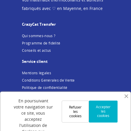
fabriqués avec ♡ en Mayenne, en France
CrazyCat Transfer
Qui sommes-nous ?
Programme de fidélité
Conseils et actus
Service client
Mentions légales
Conditions Générales de Vente
Politique de confidentialité
Cookies
En poursuivant
Votre compte
votre navigation sur
Accepter
Refuser
les
les
ce site, vous
cookies
cookies
Connexion
acceptez
Création de compte
l'utilisation de