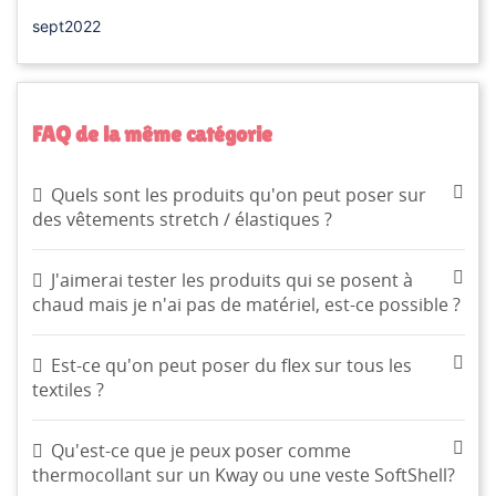
sept2022
FAQ de la même catégorie
Quels sont les produits qu'on peut poser sur
des vêtements stretch / élastiques ?
J'aimerai tester les produits qui se posent à
chaud mais je n'ai pas de matériel, est-ce possible ?
Est-ce qu'on peut poser du flex sur tous les
textiles ?
CRÉER UNE LISTE D'ENVIES
CONNEXION
((MODALTITLE))
Qu'est-ce que je peux poser comme
thermocollant sur un Kway ou une veste SoftShell?
NOM DE LA LISTE D'ENVIES
MES LISTES
Vous devez être connecté pour ajouter des produits à
((confirmMessage))