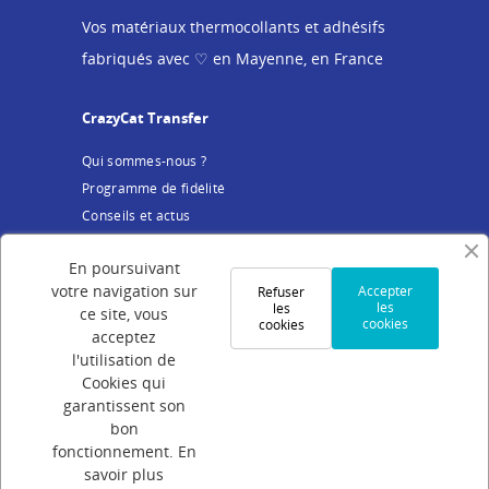
Vos matériaux thermocollants et adhésifs
fabriqués avec ♡ en Mayenne, en France
CrazyCat Transfer
Qui sommes-nous ?
Programme de fidélité
Conseils et actus
Service client
En poursuivant
votre navigation sur
Accepter
Refuser
Mentions légales
les
les
ce site, vous
cookies
cookies
Conditions Générales de Vente
acceptez
Politique de confidentialité
l'utilisation de
Cookies qui
Cookies
garantissent son
Votre compte
bon
fonctionnement.
En
Connexion
savoir plus