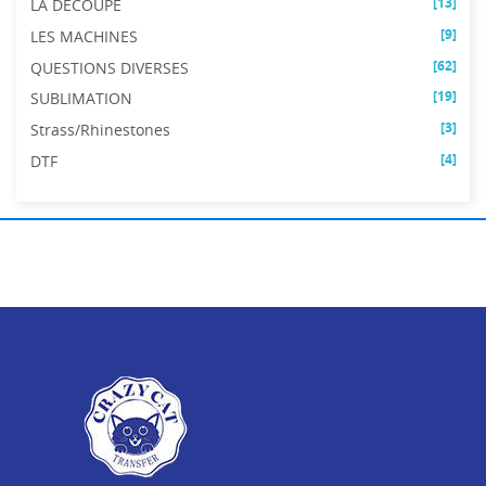
[13]
LA DÉCOUPE
[9]
LES MACHINES
[62]
QUESTIONS DIVERSES
[19]
SUBLIMATION
[3]
Strass/Rhinestones
[4]
DTF