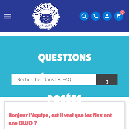
0
phone
person
shopping_cart
QUESTIONS
FRÉQUEMMENT
POSÉES
Bonjour l'équipe, est il vrai que les flex ont
une DLUO ?