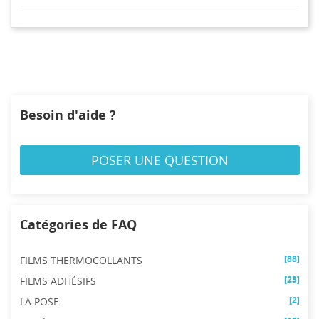
votre liste d'envies.
Créer une nouvelle liste
add_circle_outline
((cancelText))
((modalDeleteText))
Annuler
Connexion
Annuler
Créer une liste d'envies
Besoin d'aide ?
POSER UNE QUESTION
Catégories de FAQ
[88]
FILMS THERMOCOLLANTS
[23]
FILMS ADHÉSIFS
[2]
LA POSE