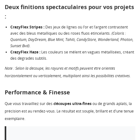
Deux finitions spectaculaires pour vos projets
:
CrazyFlex Stripes :
Des jeux de lignes où l’or et l’argent contrastent
avec des bleus métalliques ou des roses fluos étincelants.
(Coloris :
CRÉER UNE LISTE D'ENVIES
Quantum, DayDream, Blue Mint, Tahiti, CandyStore, Wonderland, Photon,
CONNEXION
Sunset Bvd)
.
CrazyFlex Haze :
Les couleurs se mêlent en vagues métallisées, créant
NOM DE LA LISTE D'ENVIES
MES LISTES
Vous devez être connecté pour ajouter des produits à
des dégradés subtils.
votre liste d'envies.
Note : Selon la découpe, les rayures et motifs peuvent être orientés
Créer une nouvelle liste
add_circle_outline
horizontalement ou verticalement, multipliant ainsi les possibilités créatives.
Annuler
Connexion
Annuler
Créer une liste d'envies
Performance & Finesse
Que vous travailliez sur des
découpes ultra-fines
ou de grands aplats, la
précision est au rendez-vous. Le résultat est souple, brillant et d'une tenue
exemplaire.