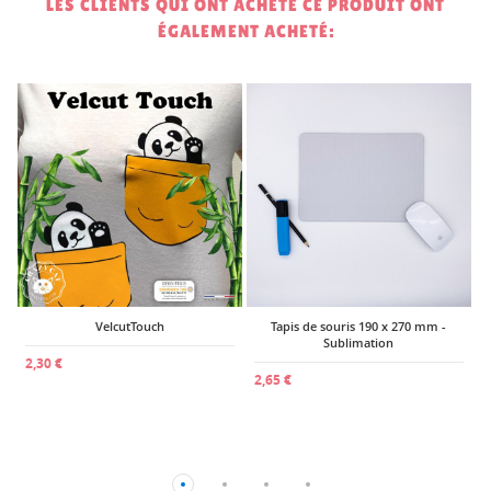
LES CLIENTS QUI ONT ACHETÉ CE PRODUIT ONT
ÉGALEMENT ACHETÉ:
1
VelcutTouch
Tapis de souris 190 x 270 mm -
Sublimation
2,30 €
2,65 €