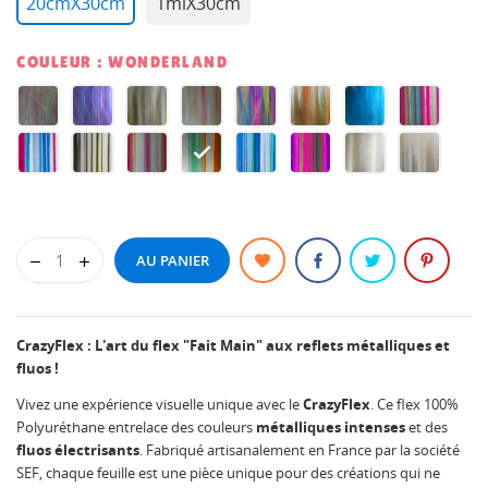
20cmX30cm
1mlX30cm
COULEUR : WONDERLAND
PATILLA
PURPLE
MACHA
JUPITER
HARLEQUIN
INDIAN
BLUE
CANDY
HAZE
SUNRISE
LAGOON
STORE
SUNSET
PHOTON
DAYDREAM
WONDERLAND
BLUEMINT
TAHITI
QUANTUM
SILVER
BVD
AU PANIER
CrazyFlex : L'art du flex "Fait Main" aux reflets métalliques et
fluos !
Vivez une expérience visuelle unique avec le
CrazyFlex
. Ce flex 100%
Polyuréthane entrelace des couleurs
métalliques intenses
et des
fluos électrisants
. Fabriqué artisanalement en France par la société
SEF, chaque feuille est une pièce unique pour des créations qui ne