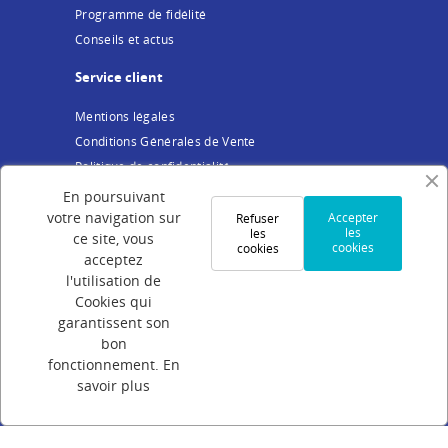
Programme de fidélité
Conseils et actus
Service client
Mentions légales
Conditions Générales de Vente
Politique de confidentialité
Cookies
En poursuivant
votre navigation sur
Accepter
Refuser
Votre compte
les
les
ce site, vous
cookies
cookies
acceptez
Connexion
l'utilisation de
Création de compte
Cookies qui
Suivi de commande
garantissent son
bon
Programme de parrainage
fonctionnement.
En
FAQ
savoir plus