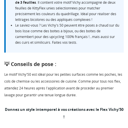
de 3 feuilles
. Il contient votre motif Vichy accompagné de deux
feuilles de KittyFlex unies sélectionnées pour matcher
précisément les couleurs du quadrillage. Idéal pour réaliser des
lettrages bicolores ou des appliqués complexes !
Le saviez-vous ? Les Vichy's 50 peuvent être posés à chaud sur du
bois lisse comme des boîtes à bijoux, ou des boîtes de
camembert pour des upcycling 100% français !...mais aussi sur
des cuirs et similicuirs. Faites vos tests.
💡 Conseils de pose :
Le motif Vichy'50 est idéal pour les petites surfaces comme les poches, les
cols de chemise ou les accessoires de cuisine. Comme pour tous nos flex,
attendez 24 heures après l'application avant de procéder au premier
lavage pour garantir une tenue longue durée.
Donnez un style intemporel à vos créations avec le Flex Vichy'50
!