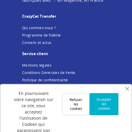
fabriqués avec ♡ en Mayenne, en France
CrazyCat Transfer
Qui sommes-nous ?
Programme de fidélité
Conseils et actus
Service client
Mentions légales
Conditions Générales de Vente
Politique de confidentialité
Cookies
En poursuivant
Votre compte
votre navigation sur
Accepter
Refuser
les
les
ce site, vous
cookies
cookies
Connexion
acceptez
Création de compte
l'utilisation de
Cookies qui
Suivi de commande
garantissent son