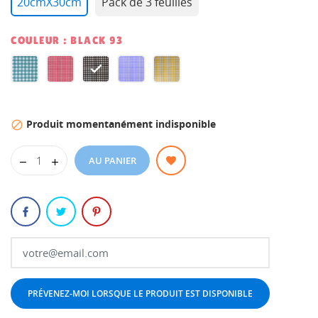
20cmX30cm
Pack de 3 feuilles
COULEUR : BLACK 93
Mint
BB
BLACK
PROVENCAL
YEL
Green
PINK
93
BLUE
SUNSHINE
Produit momentanément indisponible

93
93
93
93
AU PANIER
PRÉVENEZ-MOI LORSQUE LE PRODUIT EST DISPONIBLE