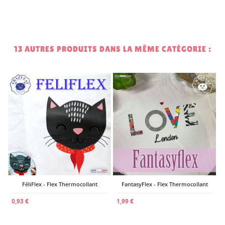
13 AUTRES PRODUITS DANS LA MÊME CATÉGORIE :
1
t
FéliFlex - Flex Thermocollant
FantasyFlex - Flex Thermocollant
0,93 €
1,99 €