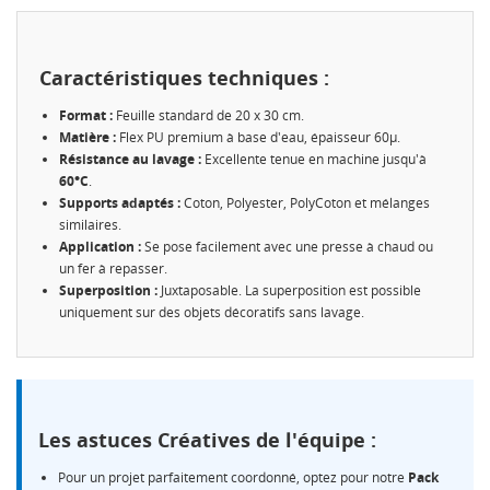
Caractéristiques techniques :
Format :
Feuille standard de 20 x 30 cm.
Matière :
Flex PU premium à base d'eau, épaisseur 60µ.
Résistance au lavage :
Excellente tenue en machine jusqu'à
60°C
.
CRÉER UNE LISTE D'ENVIES
Supports adaptés :
Coton, Polyester, PolyCoton et mélanges
CONNEXION
similaires.
Application :
Se pose facilement avec une presse à chaud ou
NOM DE LA LISTE D'ENVIES
MES LISTES
un fer à repasser.
Vous devez être connecté pour ajouter des produits à
votre liste d'envies.
Superposition :
Juxtaposable. La superposition est possible
uniquement sur des objets décoratifs sans lavage.
Créer une nouvelle liste
add_circle_outline
Annuler
Connexion
Annuler
Créer une liste d'envies
Les astuces Créatives de l'équipe :
Pour un projet parfaitement coordonné, optez pour notre
Pack