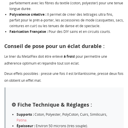
parfaitement avec les fibres du textile (coton, polyester) pour une tenue
longue durée.
Polyvalence créative :
Il permet de créer des lettrages ultra fins,
parfait pour le prêt-à-porter, les accessoires de mode (casquettes, sacs,
ceintures en cuir) ou les tenues de danse et de spectacle.
Fabrication Française :
Pour des DIY sains et en circuits courts.
Conseil de pose pour un éclat durable :
Le liner du MetalFlex doit être enlevé
à froid
pour permettre une
adhérence optimum et répandre tout son éclat.
Deux effets possibles : pressé une fois il est brillantissime, pressé deux fois
on obtient un effet mat.
⚙️ Fiche Technique & Réglages :
Supports :
Coton, Polyester, PolyCoton, Cuirs, Similicuirs,
Patina.
Épaisseur :
Environ 50 microns (très souple).