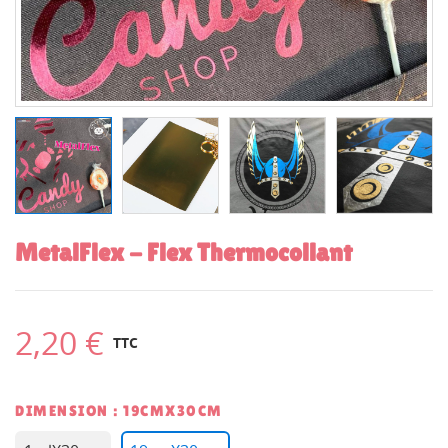
MetalFlex - Flex Thermocollant
2,20 €
TTC
DIMENSION : 19CMX30CM