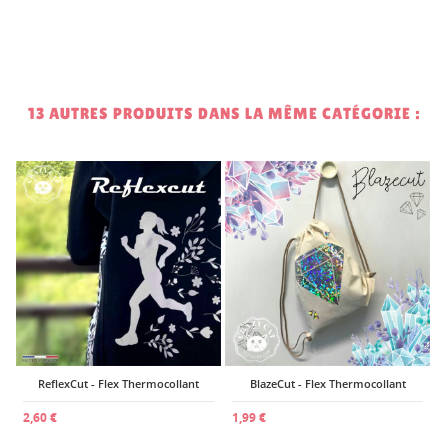
13 AUTRES PRODUITS DANS LA MÊME CATÉGORIE :
2
ReflexCut - Flex Thermocollant
BlazeCut - Flex Thermocollant
2,60 €
1,99 €