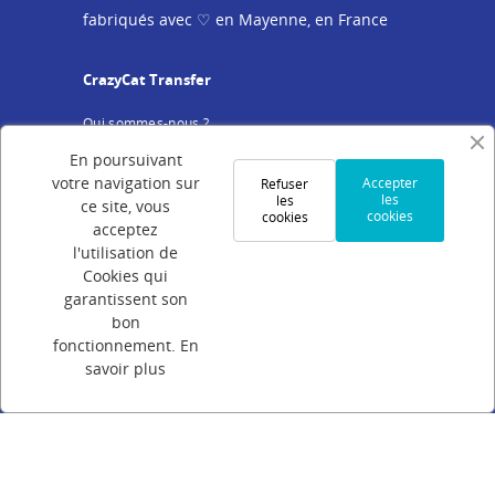
fabriqués avec ♡ en Mayenne, en France
CrazyCat Transfer
Qui sommes-nous ?
Programme de fidélité
En poursuivant
Conseils et actus
votre navigation sur
Accepter
Refuser
les
les
ce site, vous
cookies
cookies
Service client
acceptez
l'utilisation de
Mentions légales
Cookies qui
Conditions Générales de Vente
garantissent son
Politique de confidentialité
bon
fonctionnement.
En
Cookies
savoir plus
Votre compte
Connexion
Création de compte
Suivi de commande