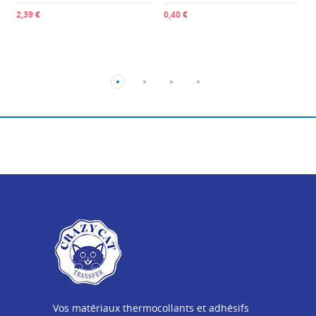
2,39 €
0,40 €
Vos matériaux thermocollants et adhésifs