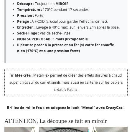
Découpe :
Toujours en
MIROIR
.
Température :
170°C pendant 17 secondes.
Pression :
Forte.
Pelage :
À FROID (crucial pour garder l'effet miroir net).
Entretien :
Lavage à 40°C max, sur l'envers.24h après la pose.
Sèche linge :
Pas de sèche-linge.
NON SUPERPOSABLE mais juxtaposable
Il peut se poser à la presse et au fer (si votre fer chauffe
bien (170°C) et a une pression forte)
🚨
Idée créa :
MetalFlex permet de créer des effets dorures à chaud
super chics sur du cuir et simili, mais aussi en carterie sur les papiers
créatifs Patina.
Brillez de mille feux et adoptez le look "Metal" avec CrazyCat !
ATTENTION, La découpe se fait en miroir