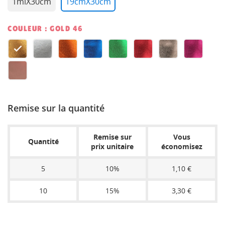
1mlX30cm
19cmX30cm
COULEUR : GOLD 46
GOLD
SILVER
ORANGE
BLUE
GREEN
RED
GUN
CANDY
46
46
46
46
46
46
METAL
PINK
ROSE
46
46
GOLD
Remise sur la quantité
46
Remise sur
Vous
Quantité
prix unitaire
économisez
5
10%
1,10 €
10
15%
3,30 €