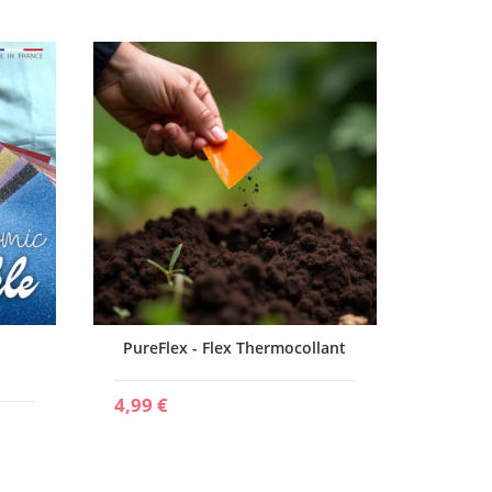
Reflex
2,60 €
PureFlex - Flex Thermocollant
4,99 €