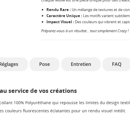
chaque feuille est une pièce unique pour des créati
Rendu Rare :
Un mélange de textures et de cont
Caractère Unique :
Les motifs varient subtilemen
Impact Visuel :
Des couleurs qui vibrent et cap
Préparez-vous à un résultat... tout simplement Crazy !
Réglages
Pose
Entretien
FAQ
 au service de vos créations
ollant 100% Polyuréthane qui repousse les limites du design textile
es couleurs fluorescentes éclatantes pour un rendu visuel inédit.