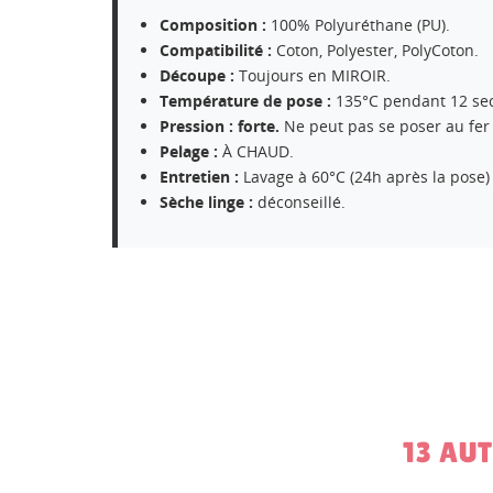
Composition :
100% Polyuréthane (PU).
Compatibilité :
Coton, Polyester, PolyCoton.
Découpe :
Toujours en MIROIR.
CR
CO
Température de pose :
135°C pendant 12 se
Pression : forte.
Ne peut pas se poser au fer
NO
Pelage :
À CHAUD.
Vo
ME
Entretien :
Lavage à 60°C (24h après la pose)
d'e
Sèche linge :
déconseillé.
13 AU