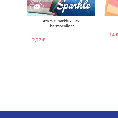
ur
AtomicSparkle - Flex
bow
Thermocollant
14,
2,22 €