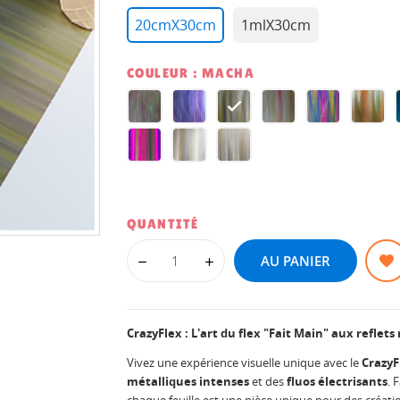
20cmX30cm
1mlX30cm
COULEUR : MACHA
PATILLA
PURPLE
MACHA
JUPITER
HARLEQUI
INDI
HAZE
SUNR
TAHITI
QUANTUM
SILVERMOON
QUANTITÉ
AU PANIER
CrazyFlex : L'art du flex "Fait Main" aux reflets
Vivez une expérience visuelle unique avec le
CrazyF
métalliques intenses
et des
fluos électrisants
. 