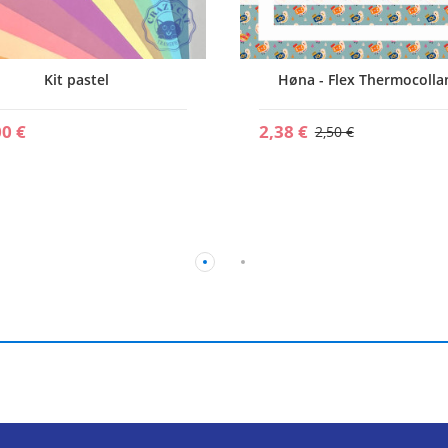
Kit pastel
Høna - Flex Thermocolla
00 €
2,38 €
2,50 €