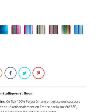
N
AN
BLUE
CANDY
SUNSET
PHOTON
DAYDREAM
WONDERLAND
BLUEMINT
ISE
LAGOON
STORE
BVD
 métalliques et fluos !
lex
. Ce flex 100% Polyuréthane entrelace des couleurs
Fabriqué artisanalement en France par la société SEF,