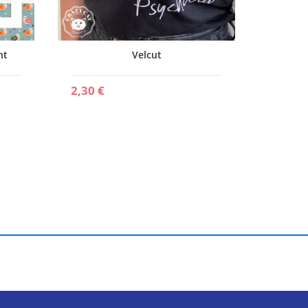
nt
Velcut
2,30 €