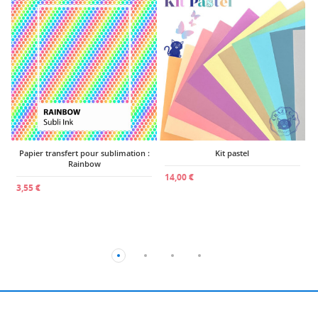
1
Papier transfert pour sublimation :
Kit pastel
Rainbow
14,00 €
3,55 €