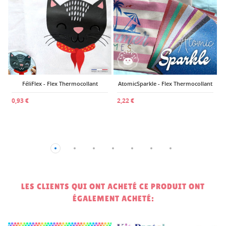
2
FéliFlex - Flex Thermocollant
AtomicSparkle - Flex Thermocollant
0,93 €
2,22 €
LES CLIENTS QUI ONT ACHETÉ CE PRODUIT ONT
ÉGALEMENT ACHETÉ: