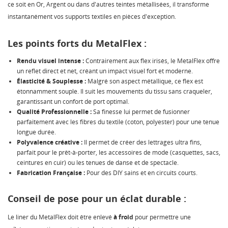
ce soit en Or, Argent ou dans d'autres teintes métallisées, il transforme
instantanément vos supports textiles en pièces d'exception.
Les points forts du MetalFlex :
Rendu visuel intense :
Contrairement aux flex irisés, le MetalFlex offre
un reflet direct et net, créant un impact visuel fort et moderne.
Élasticité & Souplesse :
Malgré son aspect métallique, ce flex est
étonnamment souple. Il suit les mouvements du tissu sans craqueler,
garantissant un confort de port optimal.
Qualité Professionnelle :
Sa finesse lui permet de fusionner
parfaitement avec les fibres du textile (coton, polyester) pour une tenue
longue durée.
Polyvalence créative :
Il permet de créer des lettrages ultra fins,
parfait pour le prêt-à-porter, les accessoires de mode (casquettes, sacs,
ceintures en cuir) ou les tenues de danse et de spectacle.
Fabrication Française :
Pour des DIY sains et en circuits courts.
Conseil de pose pour un éclat durable :
Le liner du MetalFlex doit être enlevé
à froid
pour permettre une