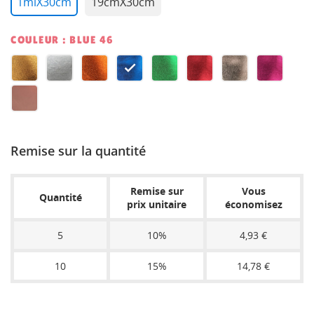
1mlX30cm
19cmX30cm
COULEUR : BLUE 46
GOLD
SILVER
ORANGE
BLUE
GREEN
RED
GUN
CANDY
46
46
46
46
46
46
METAL
PINK
ROSE
46
46
GOLD
Remise sur la quantité
46
Remise sur
Vous
Quantité
prix unitaire
économisez
5
10%
4,93 €
10
15%
14,78 €