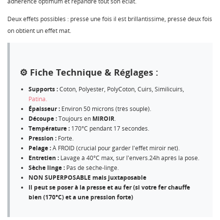
adhérence optimum et répandre tout son éclat.
Deux effets possibles : pressé une fois il est brillantissime, pressé deux fois
on obtient un effet mat.
⚙️ Fiche Technique & Réglages :
Supports :
Coton, Polyester, PolyCoton, Cuirs, Similicuirs,
Patina.
Épaisseur :
Environ 50 microns (très souple).
Découpe :
Toujours en
MIROIR
.
Température :
170°C pendant 17 secondes.
Pression :
Forte.
Pelage :
À FROID (crucial pour garder l'effet miroir net).
Entretien :
Lavage à 40°C max, sur l'envers.24h après la pose.
Sèche linge :
Pas de sèche-linge.
NON SUPERPOSABLE mais juxtaposable
Il peut se poser à la presse et au fer (si votre fer chauffe
bien (170°C) et a une pression forte)