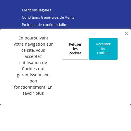
Mentions légales
Conditions Générales de Vente
Politique de confidentialité
Cookies
En poursuivant
Votre compte
votre navigation sur
Accepter
Refuser
les
les
ce site, vous
cookies
cookies
Connexion
acceptez
Création de compte
l'utilisation de
Cookies qui
Suivi de commande
garantissent son
Programme de parrainage
bon
FAQ
fonctionnement.
En
savoir plus