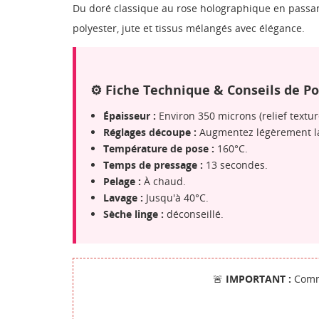
Du doré classique au rose holographique en passant
polyester, jute et tissus mélangés avec élégance.
⚙️ Fiche Technique & Conseils de Po
Épaisseur :
Environ 350 microns (relief textur
Réglages découpe :
Augmentez légèrement la 
Température de pose :
160°C.
Temps de pressage :
13 secondes.
Pelage :
À chaud.
Lavage :
Jusqu'à 40°C.
Sèche linge :
déconseillé.
CR
CO
🚨
IMPORTANT :
Comme
NO
Vo
ME