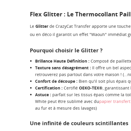
Flex Glitter : Le Thermocollant Pai
Le
Glitter
de CrazyCat Transfer apporte une touche d
ou en déco il garantit un effet "Waouh" immédiat gr
Pourquoi choisir le Glitter ?
Brillance Haute Définition :
Composé de paillettes
Texture sans désagrément :
Il offre un bel aspec
retrouverez pas partout dans votre maison ! (...ni
Confort de découpe :
Bien qu'il soit plus épais 
Certification :
Certifié
OEKO-TEX®
, garantissant
Astuce :
parfait sur les tissus épais comme la toi
White peut être sublimé avec du
papier transfer
au fur et à mesure des lavages)
Une infinité de couleurs scintillantes