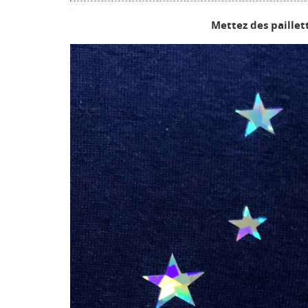
d'e
Mettez des paillett