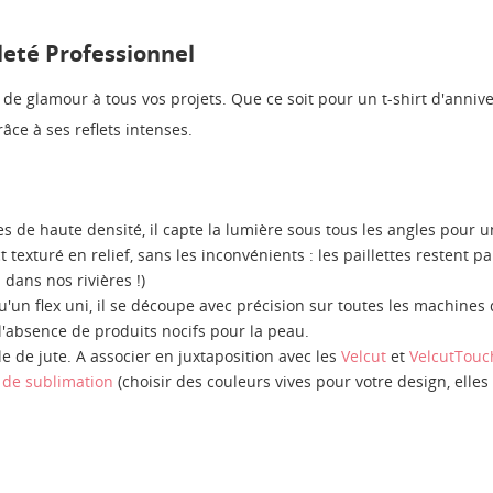
lleté Professionnel
e glamour à tous vos projets. Que ce soit pour un t-shirt d'annive
âce à ses reflets intenses.
 de haute densité, il capte la lumière sous tous les angles pour u
t texturé en relief, sans les inconvénients : les paillettes restent 
 dans nos rivières !)
qu'un flex uni, il se découpe avec précision sur toutes les machines 
 l'absence de produits nocifs pour la peau.
le de jute. A associer en juxtaposition avec les
Velcut
et
VelcutTouc
t de sublimation
(choisir des couleurs vives pour votre design, elles