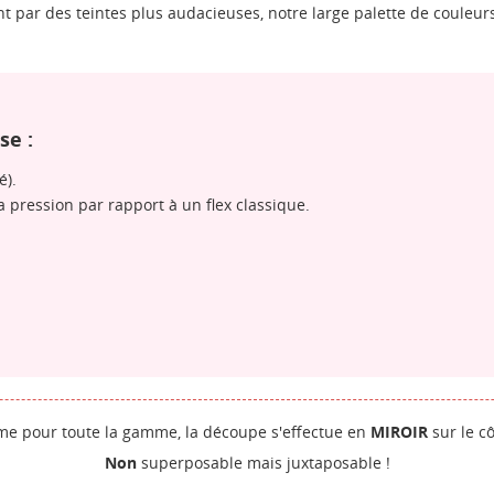
 par des teintes plus audacieuses, notre large palette de couleurs
se :
é).
pression par rapport à un flex classique.
ÉER UNE LISTE D'ENVIES
NNEXION
 pour toute la gamme, la découpe s'effectue en
MIROIR
sur le cô
Non
superposable mais juxtaposable !
M DE LA LISTE D'ENVIES
us devez être connecté pour ajouter des produits à votre liste
S LISTES