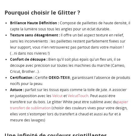
Pourquoi choisir le Glitter ?
Brillance Haute Définition :
Composé de paillettes de haute densité, il
capte la lumière sous tous les angles pour un éclat durable.
Texture sans désagrément :
Il offre un bel aspect texturé en relief,
sans les inconvénients : les paillettes restent parfaitement fixées sur
leur support, vous n'en retrouverez pas partout dans votre maison !
(...ni dans nos rivières !)
Confort de découpe :
Bien qu'il soit plus épais qu'un flex uni, il se
découpe avec précision sur toutes les machines du marché (Cameo,
Cricut, Brother...).
Certification :
Certifié
OEKO-TEX®
, garantissant l'absence de produits
nocifs pour la peau.
Astuce :
parfait sur les tissus épais comme la toile de jute. A associer
en juxtaposition avec les
Velcut
et
VelcutTouch
. Peut aussi être
transféré sur du bois. Le glitter White peut être sublimé avec du
papier
transfert de sublimation
(choisir des couleurs vives pour votre design,
elles vont s'estomper lors du transfert à chaud et aussi au fur et à
mesure des lavages)
Une infinité de couleurs scintillantes