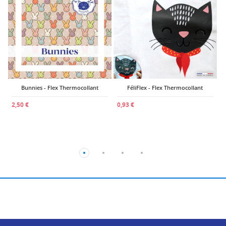
1
Bunnies - Flex Thermocollant
FéliFlex - Flex Thermocollant
2,50 €
0,93 €