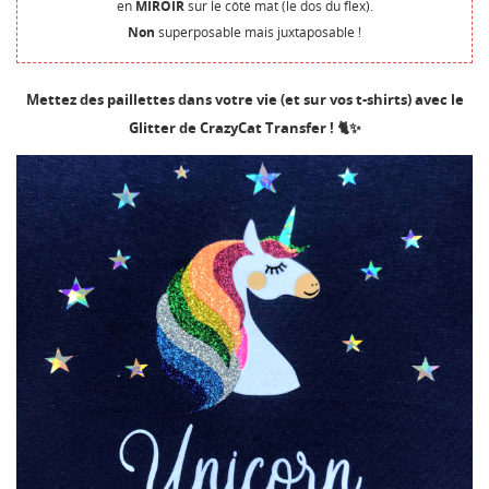
en
MIROIR
sur le côté mat (le dos du flex).
Non
superposable mais juxtaposable !
Mettez des paillettes dans votre vie (et sur vos t-shirts) avec le
Glitter de CrazyCat Transfer ! 🐈✨