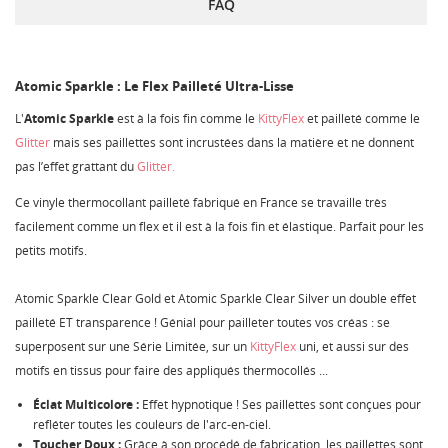
FAQ
Atomic Sparkle : Le Flex Pailleté Ultra-Lisse
L'
Atomic Sparkle
est à la fois fin comme le
KittyFlex
et pailleté comme le
Glitter
mais ses paillettes sont incrustées dans la matière et ne donnent
pas l’effet grattant du
Glitter.
Ce vinyle thermocollant pailleté fabriqué en France se travaille très
facilement comme un flex et il est à la fois fin et élastique. Parfait pour les
petits motifs.
Atomic Sparkle Clear Gold et Atomic Sparkle Clear Silver un double effet
pailleté ET transparence ! Génial pour pailleter toutes vos créas : se
superposent sur une Série Limitée, sur un
KittyFlex
uni, et aussi sur des
motifs en tissus pour faire des appliqués thermocollés ...
Éclat Multicolore :
Effet hypnotique ! Ses paillettes sont conçues pour
refléter toutes les couleurs de l'arc-en-ciel.
Toucher Doux :
Grâce à son procédé de fabrication, les paillettes sont