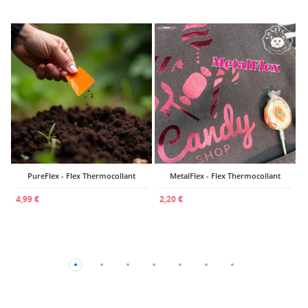
1
PureFlex - Flex Thermocollant
MetalFlex - Flex Thermocollant
4,99 €
2,20 €