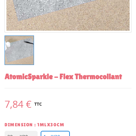
AtomicSparkle - Flex Thermocollant
7,84 €
TTC
DIMENSION : 1MLX30CM