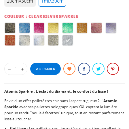
20cmX30cm
1mlX30cm
COULEUR : CLEARSILVERSPARKLE
BLACKSPARKLE
BLUESPARKLE
CHERRYSPARKLE
GOLDSPARKLE
GREENSPARKLE
ORANGESPARKLE
PINKSPARKLE
PURPLE
REDSPARKLE
SILVERSPARKLE
WHITESPARKLE
CLEARGOLDSPARKLE
CLEARSILVERSPARKLE
AU PANIER
Atomic Sparkle : L’éclat du diamant, le confort du lisse !
Envie d'un effet pailleté très chic sans l'aspect rugueux ? L'
Atomic
Sparkle
avec ses paillettes holographiques XXL captent la lumière
pour un rendu "boule à facettes" unique, tout en restant parfaitement
lisse au toucher.
Fini Lisse :
Les paillettes sont incrustées dans le thermocollant, le