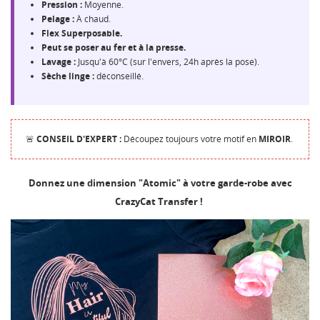
Pression :
Moyenne.
Pelage :
À chaud.
Flex Superposable.
Peut se poser au fer et à la presse.
Lavage :
Jusqu'à 60°C (sur l'envers, 24h après la pose).
Sèche linge :
déconseillé.
🚨
CONSEIL D'EXPERT :
Découpez toujours votre motif en
MIROIR
.
Donnez une dimension "Atomic" à votre garde-robe avec
CrazyCat Transfer !
CRÉER UNE LISTE D'ENVIES
CONNEXION
NOM DE LA LISTE D'ENVIES
MES LISTES
Vous devez être connecté pour ajouter des produits à
votre liste d'envies.