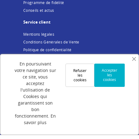
Programme de fidélité
Conseils et actus
Service client
Mentions légales
Conditions Générales de Vente
Politique de confidentialité
Cookies
En poursuivant
Votre compte
votre navigation sur
Accepter
Refuser
les
les
ce site, vous
cookies
cookies
Connexion
acceptez
Création de compte
l'utilisation de
Cookies qui
Suivi de commande
garantissent son
Programme de parrainage
bon
FAQ
fonctionnement.
En
savoir plus