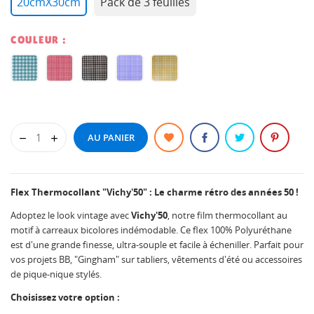
20cmX30cm
Pack de 3 feuilles
COULEUR :
Mint
BB
BLACK
PROVENCAL
YEL
Green
PINK
93
BLUE
SUNSHINE
93
93
93
93
AU PANIER
Flex Thermocollant "Vichy'50" : Le charme rétro des années 50 !
Adoptez le look vintage avec
Vichy'50
, notre film thermocollant au
motif à carreaux bicolores indémodable. Ce flex 100% Polyuréthane
est d'une grande finesse, ultra-souple et facile à écheniller. Parfait pour
vos projets BB, "Gingham" sur tabliers, vêtements d'été ou accessoires
de pique-nique stylés.
Choisissez votre option :