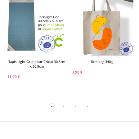
2
Tapis Light Grip pour Cricut 30.5cm
Tote bag 340g
x 60.9cm
3,90 €
11,99 €