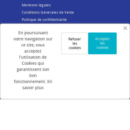
Mentions légales
Conditions Générales de Vente
Politique de confidentialité
Cookies
En poursuivant
Votre compte
votre navigation sur
Accepter
Refuser
les
les
ce site, vous
cookies
cookies
Connexion
acceptez
Création de compte
l'utilisation de
Cookies qui
Suivi de commande
garantissent son
Programme de parrainage
bon
FAQ
fonctionnement.
En
savoir plus