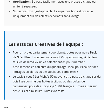
Application :
Se pose facilement avec une presse à chaud ou
un fer à repasser.
Superposition :
Juxtaposable. La superposition est possible
uniquement sur des objets décoratifs sans lavage.
CRÉER UNE LISTE D'ENVIES
CONNEXION
NOM DE LA LISTE D'ENVIES
MES LISTES
Vous devez être connecté pour ajouter des produits à
votre liste d'envies.
Les astuces Créatives de l'équipe :
Créer une nouvelle liste
add_circle_outline
Pour un projet parfaitement coordonné, optez pour notre
Pack
Annuler
Connexion
de 3 feuilles
. Il contient votre motif Vichy accompagné de deux
Annuler
Créer une liste d'envies
feuilles de KittyFlex unies sélectionnées pour matcher
précisément les couleurs du quadrillage. Idéal pour réaliser des
lettrages bicolores ou des appliqués complexes !
Le saviez-vous ? Les Vichy's 50 peuvent être posés à chaud sur du
bois lisse comme des boîtes à bijoux, ou des boîtes de
camembert pour des upcycling 100% français !...mais aussi sur
des cuirs et similicuirs. Faites vos tests.