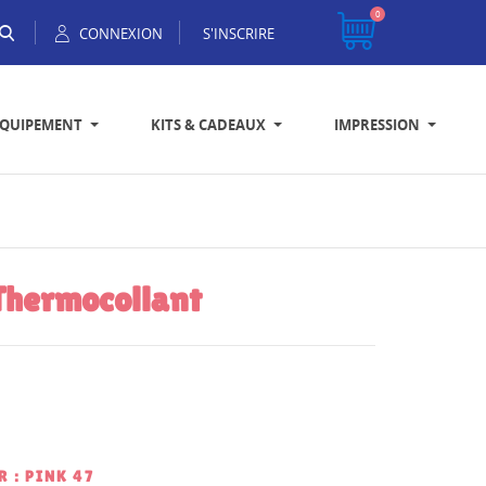
0
CONNEXION
S'INSCRIRE
EQUIPEMENT
KITS & CADEAUX
IMPRESSION
Thermocollant
 : PINK 47