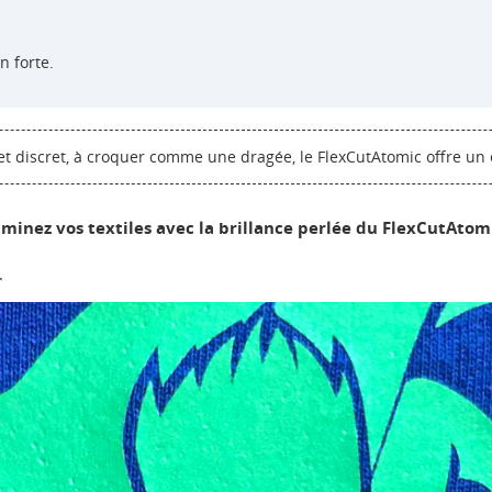
n forte.
f et discret, à croquer comme une dragée, le FlexCutAtomic offre un
uminez vos textiles avec la brillance perlée du FlexCutAtom
r
ÉER UNE LISTE D'ENVIES
NNEXION
M DE LA LISTE D'ENVIES
us devez être connecté pour ajouter des produits à votre liste
S LISTES