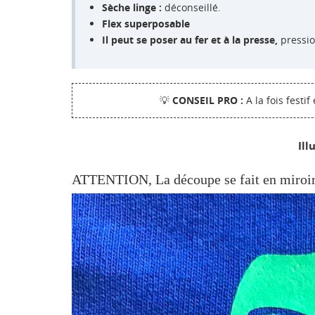
Sèche linge :
déconseillé.
Flex superposable
Il peut se poser au fer et à la presse,
pressio
💡
CONSEIL PRO :
A la fois festi
Ill
ATTENTION, La découpe se fait en miroi
CR
CO
NO
Vo
ME