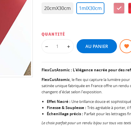
20cmX30cm
1mlX30cm
PINK
47
QUANTITÉ
AU PANIER
FlexCutAtomic : L'élégance nacrée pour des ref
FlexCutAtomic
, le flex qui capture la lumière pour
satinée unique fabriquée en France offre un rendu c
changent d'éclat selon l'exposition.
Effet Nacré :
Une brillance douce et sophistiqué
Finesse & Souplesse :
Très agréable à porter, il 
Échenillage précis :
Parfait pour les lettrages fin
Le choix parfait pour un rendu bijou sur tous vos textil