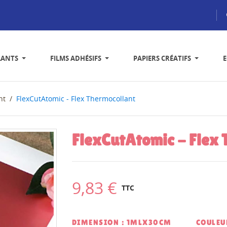
LANTS
FILMS ADHÉSIFS
PAPIERS CRÉATIFS
nt
FlexCutAtomic - Flex Thermocollant
FlexCutAtomic - Flex 
9,83 €
TTC
DIMENSION : 1MLX30CM
COULEUR