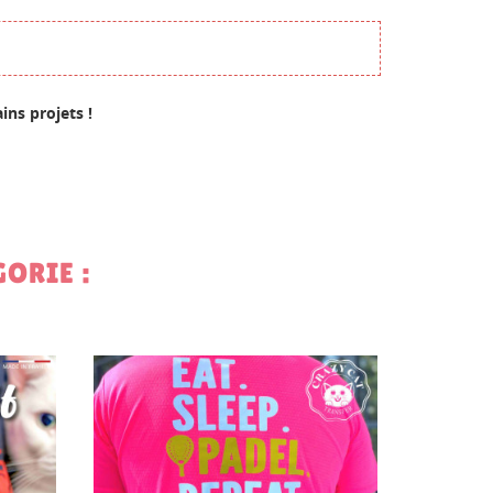
ains projets !
te
ORIE :
1,99 €