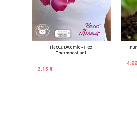
ex
FlexCutAtomic - Flex
Pur
Thermocollant
4,99
2,18 €