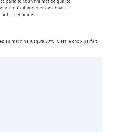
e parfaite et un fini mat de qualité.
our un résultat net et sans bavure.
our les débutants.
s en machine jusqu'à 60°C. C'est le choix parfait