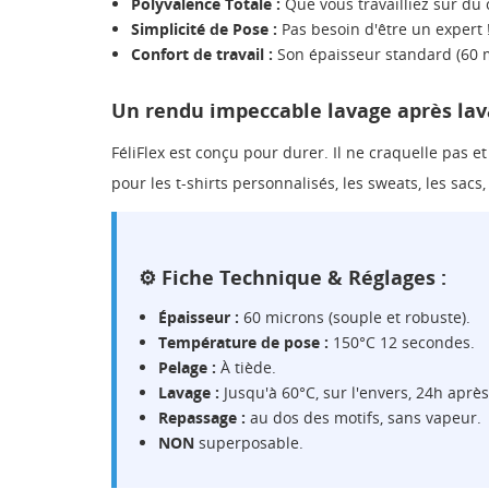
Polyvalence Totale :
Que vous travailliez sur du 
Simplicité de Pose :
Pas besoin d'être un expert !
Confort de travail :
Son épaisseur standard (60 m
Un rendu impeccable lavage après la
FéliFlex est conçu pour durer. Il ne craquelle pas 
pour les t-shirts personnalisés, les sweats, les sacs
⚙️ Fiche Technique & Réglages :
Épaisseur :
60 microns (souple et robuste).
Température de pose :
150°C 12 secondes.
Pelage :
À tiède.
Lavage :
Jusqu'à 60°C, sur l'envers, 24h après
Repassage :
au dos des motifs, sans vapeur.
NON
superposable.
CR