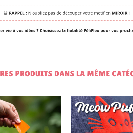
NNEXION
🚨
RAPPEL :
N'oubliez pas de découper votre motif en
MIROIR
!
M DE LA LISTE D'ENVIES
us devez être connecté pour ajouter des produits à votre liste
S LISTES
nvies.
r vie à vos idées ? Choisissez la fiabilité FéliFlex pour vos proch
Créer une nouvelle lis
add_circle_outline
Annuler
Connexion
Annuler
Créer une liste d'envies
TRES PRODUITS DANS LA MÊME CATÉG