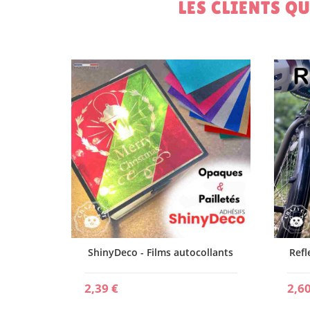
LES CLIENTS Q
collant
ShinyDeco - Films autocollants
Refl
2,39 €
2,60