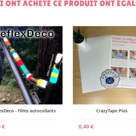
UI ONT ACHETÉ CE PRODUIT ONT ÉGA
exDeco - Films autocollants
CrazyTape Plus
 €
0,40 €