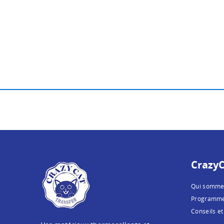
CrazyC
Qui somme
Programme 
Conseils et