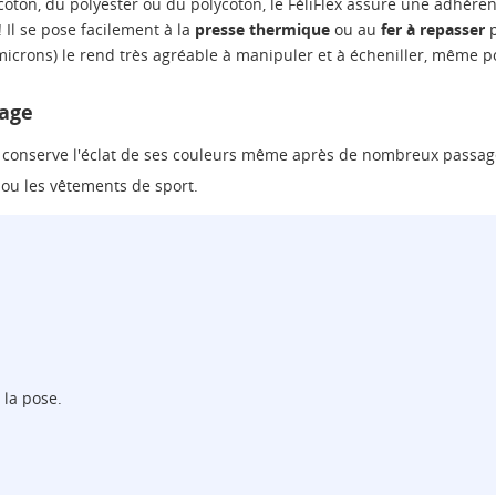
coton, du polyester ou du polycoton, le FéliFlex assure une adhérenc
 Il se pose facilement à la
presse thermique
ou au
fer à repasser
p
icrons) le rend très agréable à manipuler et à écheniller, même p
vage
et conserve l'éclat de ses couleurs même après de nombreux passage
, ou les vêtements de sport.
 la pose.
ÉER UNE LISTE D'ENVIES