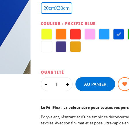
20cmX30cm
COULEUR : PACIFIC BLUE
LEMON
ORANGE
PASSION
BABY
ATOLL
PACI
YELLOW
RED
PINK
BLUE
BLU
WHITE
VERY
MUSTARD
PERI
QUANTITÉ
AU PANIER
Le FéliFlex : La valeur sûre pour toutes vos per
Polyvalent, résistant et d'une simplicité déconcertan
textiles. Avec son fini mat et sa pose ultra-rapide en