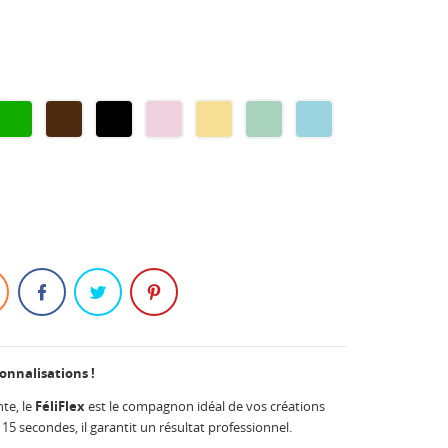
FIC
GREEN
CHOCOLATE
BLACK
SOFT
SOFT
SOFT
SOFT
E
PINK
YELLOW
GREEN
BLUE
sonnalisations !
te, le
FéliFlex
est le compagnon idéal de vos créations
 15 secondes, il garantit un résultat professionnel.