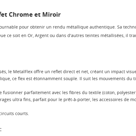
ffet Chrome et Miroir
ntournable pour obtenir un rendu métallique authentique. Sa techn
ue ce soit en Or, Argent ou dans d'autres teintes métallisées, il t
és, le MetalFlex offre un reflet direct et net, créant un impact visu
ique, ce flex est étonnamment souple. Il suit les mouvements du ti
e fusionner parfaitement avec les fibres du textile (coton, polyest
rages ultra fins, parfait pour le prêt-à-porter, les accessoires de m
ircuits courts.
: