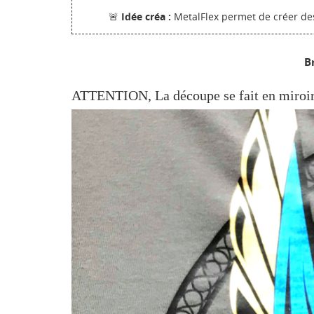
d'e
🚨
Idée créa :
MetalFlex permet de créer des 
B
ATTENTION, La découpe se fait en miroi