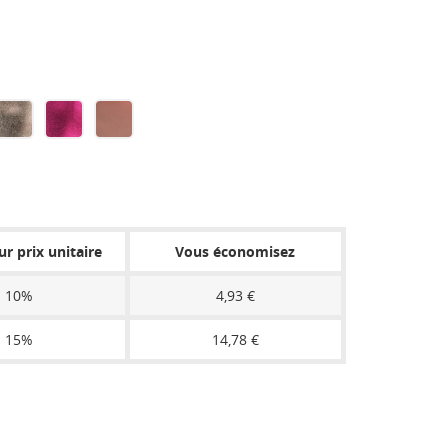
GUN
CANDY
ROSE
METAL
PINK
GOLD
46
46
46
r prix unitaire
Vous économisez
10%
4,93 €
15%
14,78 €