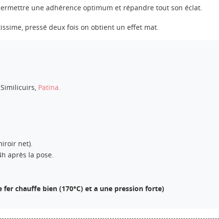
ermettre une adhérence optimum et répandre tout son éclat.
ntissime, pressé deux fois on obtient un effet mat.
 Similicuirs,
Patina.
iroir net).
4h après la pose.
ÉER UNE LISTE D'ENVIES
re fer chauffe bien (170°C) et a une pression forte)
NNEXION
M DE LA LISTE D'ENVIES
us devez être connecté pour ajouter des produits à votre liste
S LISTES