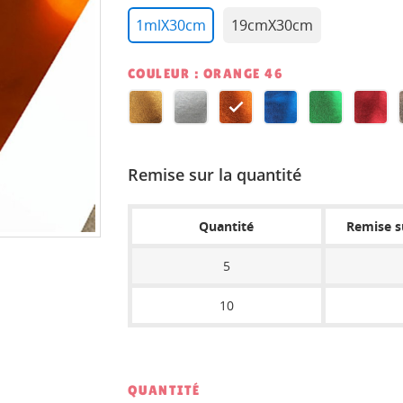
1mlX30cm
19cmX30cm
COULEUR : ORANGE 46
GOLD
SILVER
ORANGE
BLUE
GREEN
RED
46
46
46
46
46
46
Remise sur la quantité
Quantité
Remise su
5
10
QUANTITÉ