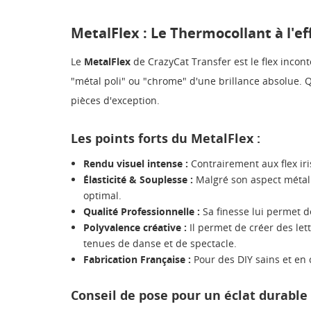
MetalFlex : Le Thermocollant à l'e
Le
MetalFlex
de CrazyCat Transfer est le flex inco
"métal poli" ou "chrome" d'une brillance absolue. Q
pièces d'exception.
Les points forts du MetalFlex :
Rendu visuel intense :
Contrairement aux flex iris
Élasticité & Souplesse :
Malgré son aspect métall
optimal.
Qualité Professionnelle :
Sa finesse lui permet d
Polyvalence créative :
Il permet de créer des lett
tenues de danse et de spectacle.
Fabrication Française :
Pour des DIY sains et en c
Conseil de pose pour un éclat durable 