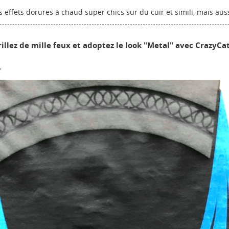
nvies.
effets dorures à chaud super chics sur du cuir et simili, mais aussi
Créer une nouvelle lis
add_circle_outline
Annuler
Connexion
rillez de mille feux et adoptez le look "Metal" avec CrazyCat
Annuler
Créer une liste d'envies
r