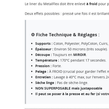
Le liner du MetalFlex doit être enlevé
à froid
pour p
Deux effets possibles : pressé une fois il est brilla
⚙️ Fiche Technique & Réglages :
Supports :
Coton, Polyester, PolyCoton, Cuirs,
Épaisseur :
Environ 50 microns (très souple).
Découpe :
Toujours en
MIROIR
.
Température :
170°C pendant 17 secondes.
Pression :
Forte.
Pelage :
À FROID (crucial pour garder l'effet m
Entretien :
Lavage à 40°C max, sur l'envers.2
Sèche linge :
Pas de sèche-linge.
NON SUPERPOSABLE mais juxtaposable
CR
Il peut se poser à la presse et au fer (si vot
CO
NO
Vo
ME