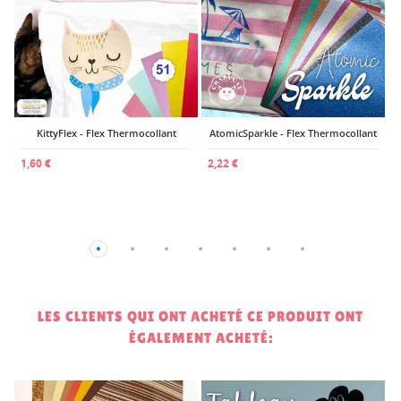
t
KittyFlex - Flex Thermocollant
AtomicSparkle - Flex Thermocollant
1,60 €
2,22 €
LES CLIENTS QUI ONT ACHETÉ CE PRODUIT ONT
ÉGALEMENT ACHETÉ: