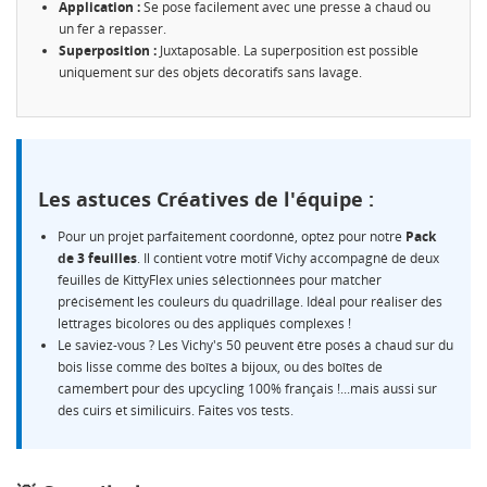
Application :
Se pose facilement avec une presse à chaud ou
un fer à repasser.
Superposition :
Juxtaposable. La superposition est possible
uniquement sur des objets décoratifs sans lavage.
CRÉER UNE LISTE D'ENVIES
CONNEXION
NOM DE LA LISTE D'ENVIES
MES LISTES
Vous devez être connecté pour ajouter des produits à
votre liste d'envies.
Les astuces Créatives de l'équipe :
Créer une nouvelle liste
add_circle_outline
Pour un projet parfaitement coordonné, optez pour notre
Pack
Annuler
Connexion
de 3 feuilles
. Il contient votre motif Vichy accompagné de deux
Annuler
Créer une liste d'envies
feuilles de KittyFlex unies sélectionnées pour matcher
précisément les couleurs du quadrillage. Idéal pour réaliser des
lettrages bicolores ou des appliqués complexes !
Le saviez-vous ? Les Vichy's 50 peuvent être posés à chaud sur du
bois lisse comme des boîtes à bijoux, ou des boîtes de
camembert pour des upcycling 100% français !...mais aussi sur
des cuirs et similicuirs. Faites vos tests.