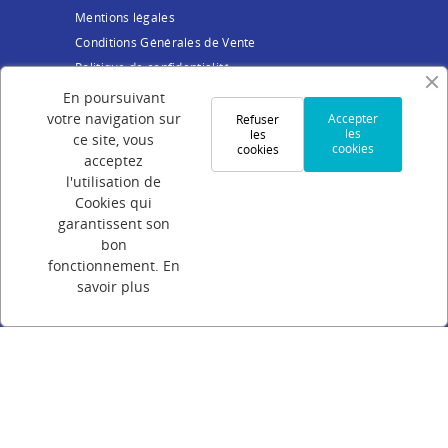
Mentions légales
Conditions Générales de Vente
Politique de confidentialité
Cookies
En poursuivant
votre navigation sur
Accepter
Refuser
Votre compte
les
les
ce site, vous
cookies
cookies
acceptez
Connexion
l'utilisation de
Création de compte
Cookies qui
Suivi de commande
garantissent son
bon
Programme de parrainage
fonctionnement.
En
FAQ
savoir plus