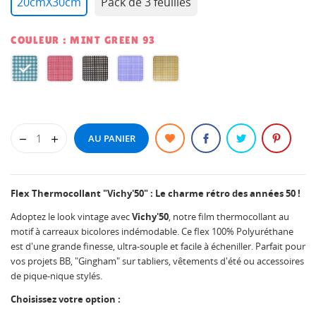
20cmX30cm
Pack de 3 feuilles
COULEUR : MINT GREEN 93
Mint
BB
BLACK
PROVENCAL
YEL
Green
PINK
93
BLUE
SUNSHINE
93
93
93
93
AU PANIER
Flex Thermocollant "Vichy'50" : Le charme rétro des années 50 !
Adoptez le look vintage avec
Vichy'50
, notre film thermocollant au
motif à carreaux bicolores indémodable. Ce flex 100% Polyuréthane
est d'une grande finesse, ultra-souple et facile à écheniller. Parfait pour
vos projets BB, "Gingham" sur tabliers, vêtements d'été ou accessoires
de pique-nique stylés.
Choisissez votre option :