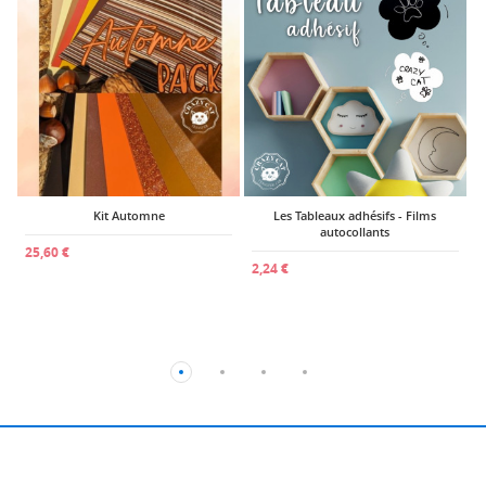
0
Kit Automne
Les Tableaux adhésifs - Films
autocollants
25,60 €
2,24 €