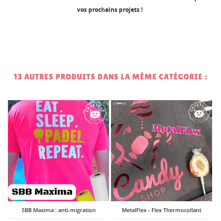
vos prochains projets !
13 AUTRES PRODUITS DANS LA MÊME CATÉGORIE :
1
t
SBB Maxima : anti-migration
MetalFlex - Flex Thermocollant