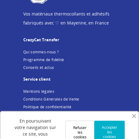
Vos matériaux thermocollants et adhésifs
fabriqués avec ♡ en Mayenne, en France
CrazyCat Transfer
Qui sommes-nous ?
Programme de fidélité
Conseils et actus
Service client
Mentions légales
Conditions Générales de Vente
Politique de confidentialité
Cookies
En poursuivant
Votre compte
votre navigation sur
Accepter
Refuser
les
les
ce site, vous
cookies
cookies
Connexion