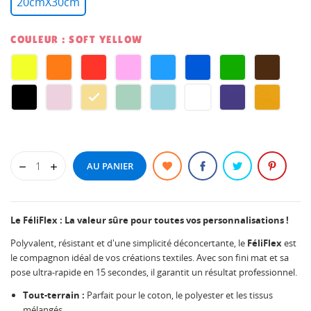
20cmX30cm
COULEUR : SOFT YELLOW
LEMON
ORANGE
PASSION
BABY
ATOLL
PACIFIC
GREEN
CHOCOL
YELLOW
RED
PINK
BLUE
BLUE
BLACK
SOFT
SOFT
SOFT
SOFT
WHITE
VERY
MUSTA
PINK
YELLOW
GREEN
BLUE
PERI
AU PANIER
Le FéliFlex : La valeur sûre pour toutes vos personnalisations !
Polyvalent, résistant et d'une simplicité déconcertante, le
FéliFlex
est
le compagnon idéal de vos créations textiles. Avec son fini mat et sa
pose ultra-rapide en 15 secondes, il garantit un résultat professionnel.
Tout-terrain :
Parfait pour le coton, le polyester et les tissus
mélangés.