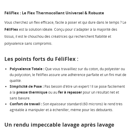
FéliFlex : Le Flex Thermocollant Universel & Robuste
Vous cherchez un flex efficace, facile à poser et qui dure dans le temps ? Le
FéliFlex
est la solution idéale. Conçu pour s'adapter à la majorité des
tissus, il est le chouchou des créatrices qui recherchent fiabilité et
polyvalence sans compromis.
Les points forts du FéliFlex :
Polyvalence Totale :
Que vous travailliez sur du coton, du polyester ou
du polycoton, le FéliFlex assure une adhérence parfaite et un fini mat de
qualité.
Simplicité de Pose :
Pas besoin d'être un expert ! Il se pose facilement
à la
presse thermique
ou au
fer à repasser
pour un résultat net et
sans bavure.
Confort de travail :
Son épaisseur standard (60 microns) le rend très
agréable à manipuler et à écheniller, même pour les débutants.
Un rendu impeccable lavage après lavage
CRÉER UNE LISTE D'ENVIES