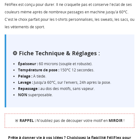
CONNEXION
FéliFlex est conçu pour durer. Il ne craquelle pas et conserve l'éclat de ses
couleurs même après de nombreux passages en machine jusqu'à 60°C.
NOM DE LA LISTE D'ENVIES
MES LISTES
Vous devez être connecté pour ajouter des produits à
C'est le choix parfait pour les t-shirts personnalisés, les sweats, les sacs, ou
votre liste d'envies.
les vêtements de sport.
Créer une nouvelle liste
add_circle_outline
Annuler
Connexion
Annuler
Créer une liste d'envies
⚙️ Fiche Technique & Réglages :
Épaisseur :
60 microns (souple et robuste).
Température de pose :
150°C 12 secondes.
Pelage :
À tiède.
Lavage :
Jusqu'à 60°C, sur l'envers, 24h après la pose.
Repassage :
au dos des motifs, sans vapeur.
NON
superposable.
🚨
RAPPEL :
N'oubliez pas de découper votre motif en
MIROIR
!
Prête à donner vie à vos idées ? Choisissez la fiabilité FéliFlex pour