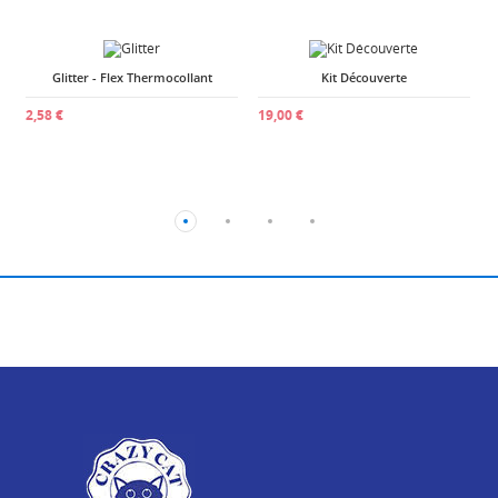
Glitter - Flex Thermocollant
Kit Découverte
2
2,58 €
19,00 €