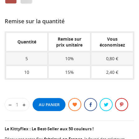
PINK
YELLOW
GREEN
ORANGE
METALLIC
METAL
SIENNA
CLEAR
Remise sur la quantité
Remise sur
Vous
Quantité
prix unitaire
économisez
5
10%
0,80 €
10
15%
2,40 €
AU PANIER
Le KittyFlex : Le Best-Seller aux 50 couleurs !