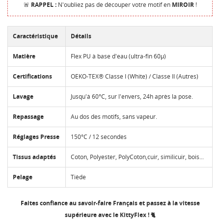
🚨
RAPPEL :
N'oubliez pas de découper votre motif en
MIROIR
!
Caractéristique
Détails
Matière
Flex PU à base d'eau (ultra-fin 60µ)
Certifications
OEKO-TEX® Classe I (White) / Classe II (Autres)
Lavage
Jusqu'à 60°C, sur l'envers, 24h après la pose.
Repassage
Au dos des motifs, sans vapeur.
Réglages Presse
150°C / 12 secondes
Tissus adaptés
Coton, Polyester, PolyCoton,cuir, similicuir, bois...
Pelage
Tiède
Faites confiance au savoir-faire Français et passez à la vitesse
supérieure avec le KittyFlex ! 🐈