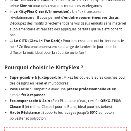
teinte
Sienna
pour des créations tendances et élégantes.
✨
Le KittyFlex Clear (L'Innovation) :
Un flex transparent
révolutionnaire ! Il vous permet d'
enduire vous-mêmes vos tissus
.
Découpez des motifs directement dans vos tissus enduits sans matériel
supplémentaire et réalisez des appliqués parfaits qui ne s'effilochent
pas.
🌙
Le GITD (Glow In The Dark) :
Pour des créations qui brillent dans le
noir ! Ce flex phosphorescent se charge de lumière le jour pour la
diffuser la nuit. Idéal pour la sécurité ou le fun !
Pourquoi choisir le KittyFlex ?
Superposable & Juxtaposable :
Mixez les couleurs et les couches pour
des designs en relief et multicolores.
Pose Facile :
Compatible avec une
presse professionnelle
ou un
simple
fer à repasser
.
Éco-responsable & Sain :
Flex PU à base d'eau, certifié
OEKO-TEX®
Classe II
(et même Classe I pour le Blanc, idéal pour les bébés).
Haute Résistance :
Supporte les lavages jusqu'à
60°C
sur coton,
polyester et polycoton.