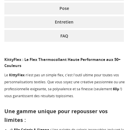
Pose
Entretien
FAQ
KittyFlex : Le Flex Thermocollant Haute Performance aux 50+
Couleurs
CRÉER UNE LISTE D'ENVIES
CONNEXION
Le
KittyFlex
n'est pas un simple flex, c'est l'outil ultime pour toutes vos
personnalisations textiles. Que vous soyez une créative passionnée ou une
NOM DE LA LISTE D'ENVIES
MES LISTES
Vous devez être connecté pour ajouter des produits à
professionnelle exigeante, sa polyvalence et sa finesse (seulement
60µ
!)
votre liste d'envies.
vous garantissent des résultats topissimes.
Créer une nouvelle liste
add_circle_outline
Une gamme unique pour repousser vos
Annuler
Connexion
Annuler
Créer une liste d'envies
limites :
🎨
50+ Coloris & Sienna :
Une palette de coloris incroyables incluant la