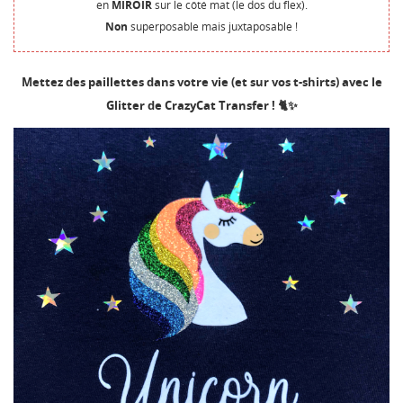
en
MIROIR
sur le côté mat (le dos du flex).
Non
superposable mais juxtaposable !
Mettez des paillettes dans votre vie (et sur vos t-shirts) avec le
Glitter de CrazyCat Transfer ! 🐈✨