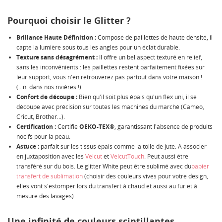
Pourquoi choisir le Glitter ?
Brillance Haute Définition :
Composé de paillettes de haute densité, il
capte la lumière sous tous les angles pour un éclat durable.
Texture sans désagrément :
Il offre un bel aspect texturé en relief,
sans les inconvénients : les paillettes restent parfaitement fixées sur
leur support, vous n'en retrouverez pas partout dans votre maison !
(...ni dans nos rivières !)
Confort de découpe :
Bien qu'il soit plus épais qu'un flex uni, il se
découpe avec précision sur toutes les machines du marché (Cameo,
Cricut, Brother...).
Certification :
Certifié
OEKO-TEX®
, garantissant l'absence de produits
nocifs pour la peau.
Astuce :
parfait sur les tissus épais comme la toile de jute. A associer
en juxtaposition avec les
Velcut
et
VelcutTouch
. Peut aussi être
transféré sur du bois. Le glitter White peut être sublimé avec du
papier
transfert de sublimation
(choisir des couleurs vives pour votre design,
elles vont s'estomper lors du transfert à chaud et aussi au fur et à
mesure des lavages)
Une infinité de couleurs scintillantes