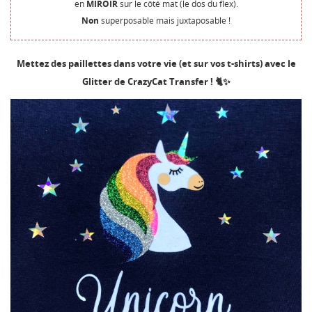
en
MIROIR
sur le côté mat (le dos du flex).
Non
superposable mais juxtaposable !
Mettez des paillettes dans votre vie (et sur vos t-shirts) avec le
Glitter de CrazyCat Transfer ! 🐈✨