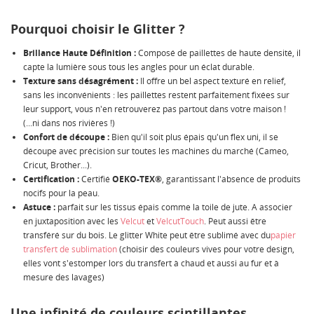
Pourquoi choisir le Glitter ?
Brillance Haute Définition :
Composé de paillettes de haute densité, il
capte la lumière sous tous les angles pour un éclat durable.
Texture sans désagrément :
Il offre un bel aspect texturé en relief,
sans les inconvénients : les paillettes restent parfaitement fixées sur
leur support, vous n'en retrouverez pas partout dans votre maison !
(...ni dans nos rivières !)
Confort de découpe :
Bien qu'il soit plus épais qu'un flex uni, il se
découpe avec précision sur toutes les machines du marché (Cameo,
Cricut, Brother...).
Certification :
Certifié
OEKO-TEX®
, garantissant l'absence de produits
nocifs pour la peau.
Astuce :
parfait sur les tissus épais comme la toile de jute. A associer
en juxtaposition avec les
Velcut
et
VelcutTouch
. Peut aussi être
transféré sur du bois. Le glitter White peut être sublimé avec du
papier
transfert de sublimation
(choisir des couleurs vives pour votre design,
elles vont s'estomper lors du transfert à chaud et aussi au fur et à
mesure des lavages)
Une infinité de couleurs scintillantes