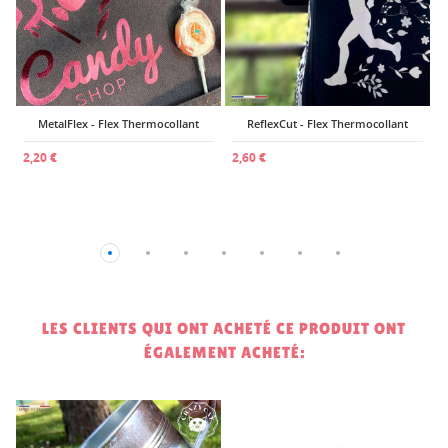
MetalFlex - Flex Thermocollant
ReflexCut - Flex Thermocollant
2,20 €
2,60 €
LES CLIENTS QUI ONT ACHETÉ CE PRODUIT ONT
ÉGALEMENT ACHETÉ:
!