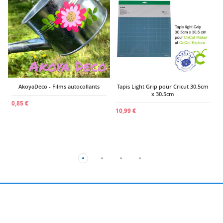
2
AkoyaDeco - Films autocollants
Tapis Light Grip pour Cricut 30.5cm
x 30.5cm
0,85 €
10,99 €